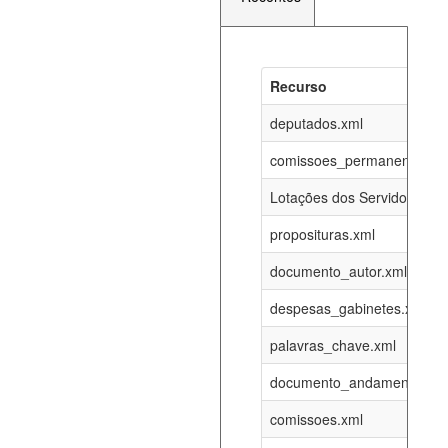
Recurso
Recurso
Atualizaç
documento_andamento_atual.xml
deputados.xml
07-08-202
comissoes_permanentes_re
agenda_eventos.xml
07-08-202
Lotações dos Servidores
proposituras.xml
funcionarios_lotacoes.xml
12-05-202
documento_autor.xml
funcionarios_cargos.xml
12-05-202
despesas_gabinetes.xml
palavras_chave.xml
lotacoes.xml
07-08-202
documento_andamento.xml
comissoes_permanentes_votacoes.xml
07-08-202
comissoes.xml