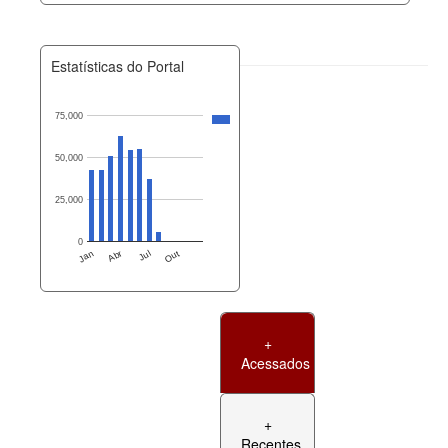
Estatísticas do Portal
75,000
50,000
25,000
0
Jan
Abr
Jul
Out
+
Acessados
+
Recentes