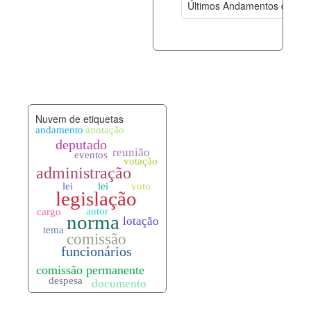
Últimos Andamentos de Pro
documento_andamento.xml
07-08-202
palavras_chave.xml
07-08-202
legislacao_normas.xml
07-08-202
Nuvem de etiquetas
legislacao_norma_anotacoes.xml
07-08-202