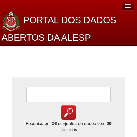
PORTAL DOS DADOS
ABERTOS DA ALESP
Home
Sobre o projeto
Dados Abertos Alesp
Lei de Acesso à Informação
Dados Governamentais Abertos
Planejamento
Catálogo de dados
Pesquisa em
26
conjuntos de dados com
29
recursos
Processo Legislativo