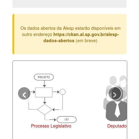
Deputados Estaduais
Administração
Os dados abertos da Alesp estarão disponíveis em
Legislação
outro endereço
https://ckan.al.sp.gov.br/alesp-
dados-abertos
(em breve)
Agenda
Perguntas frequentes
Contato
‹
›
Processo Legislativo
Deputados Esta