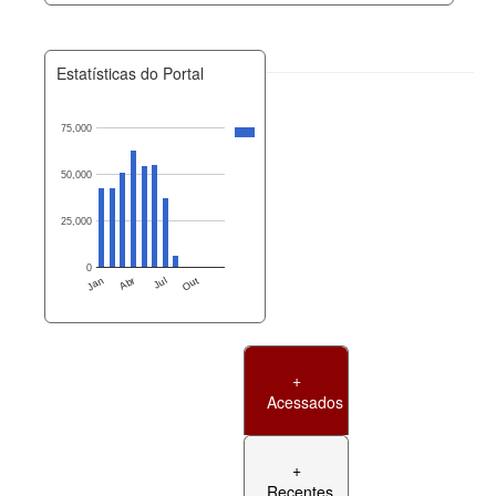
Estatísticas do Portal
75,000
50,000
25,000
0
Jan
Abr
Jul
Out
+
Acessados
+
Recentes