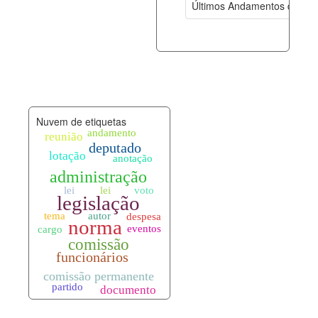
Últimos Andamentos de Pro
documento_andamento.xml
08-08-202
palavras_chave.xml
08-08-202
legislacao_normas.xml
08-08-202
Nuvem de etiquetas
legislacao_norma_anotacoes.xml
08-08-202