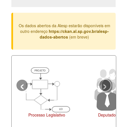
Deputados Estaduais
Administração
Os dados abertos da Alesp estarão disponíveis em
Legislação
outro endereço
https://ckan.al.sp.gov.br/alesp-
dados-abertos
(em breve)
Agenda
Perguntas frequentes
Contato
‹
›
Processo Legislativo
Deputados Esta