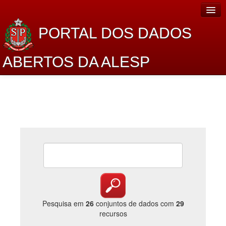
PORTAL DOS DADOS
ABERTOS DA ALESP
Home
Sobre o projeto
Dados Abertos Alesp
Lei de Acesso à Informação
Dados Governamentais Abertos
Planejamento
Catálogo de dados
Pesquisa em
26
conjuntos de dados com
29
recursos
Processo Legislativo