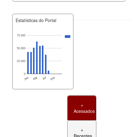
Estatísticas do Portal
75,000
50,000
25,000
0
Jan
Abr
Jul
Out
+
Acessados
+
Recentes