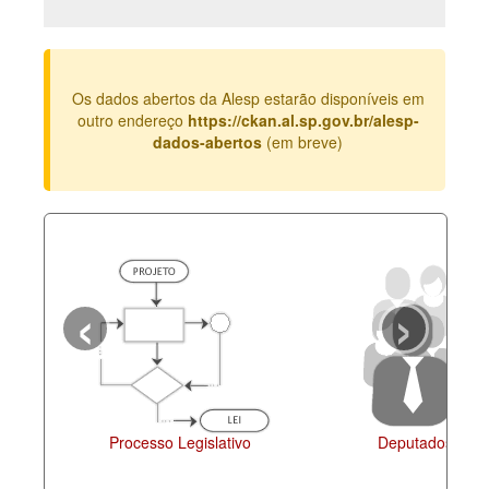
Deputados Estaduais
Administração
Os dados abertos da Alesp estarão disponíveis em
Legislação
outro endereço
https://ckan.al.sp.gov.br/alesp-
dados-abertos
(em breve)
Agenda
Perguntas frequentes
Contato
‹
›
Processo Legislativo
Deputados Esta