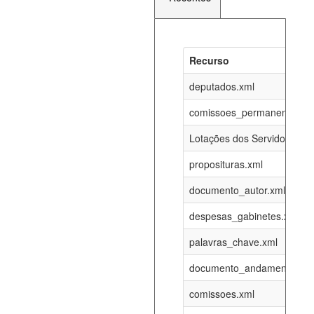
Recurso
Recurso
Atualizaç
documento_andamento_atual.xml
deputados.xml
08-08-202
comissoes_permanentes_re
agenda_eventos.xml
08-08-202
Lotações dos Servidores
proposituras.xml
funcionarios_lotacoes.xml
12-05-202
documento_autor.xml
funcionarios_cargos.xml
12-05-202
despesas_gabinetes.xml
palavras_chave.xml
lotacoes.xml
08-08-202
documento_andamento.xml
comissoes_permanentes_votacoes.xml
08-08-202
comissoes.xml