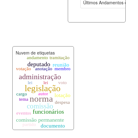
Últimos Andamentos de Pro
documento_andamento.xml
08-08-202
palavras_chave.xml
08-08-202
legislacao_normas.xml
08-08-202
Nuvem de etiquetas
legislacao_norma_anotacoes.xml
08-08-202