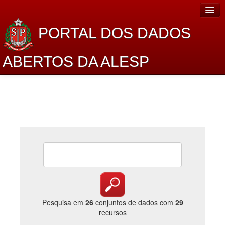
PORTAL DOS DADOS
ABERTOS DA ALESP
Home
Sobre o projeto
Dados Abertos Alesp
Lei de Acesso à Informação
Dados Governamentais Abertos
Planejamento
Catálogo de dados
Pesquisa em
26
conjuntos de dados com
29
recursos
Processo Legislativo