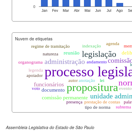
agenda_eventos.xml
0
Jan
Fev
Mar
Abr
Mai
Jun
Jul
Ago
Se
funcionarios_lotacoes.xml
funcionarios_cargos.xml
Nuvem de etiquetas
lotacoes.xml
comissoes_permanentes_votaco
documento_andamento.xml
palavras_chave.xml
legislacao_normas.xml
legislacao_norma_anotacoes.xm
Assembleia Legislativa do Estado de São Paulo