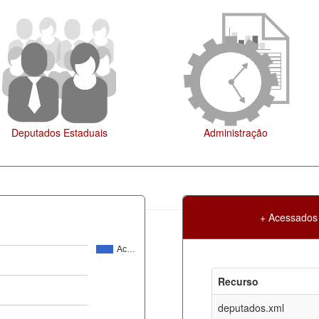
islação
+ Acessados
Ac…
Atualização
Criação
Recurso
ml
09-08-2026
30-05-2017
deputados.xml