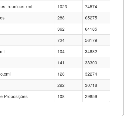
es_reunioes.xml
1023
74574
res
288
65275
362
64185
724
56179
xml
104
34882
141
33300
o.xml
128
32274
292
30718
e Proposições
108
29859