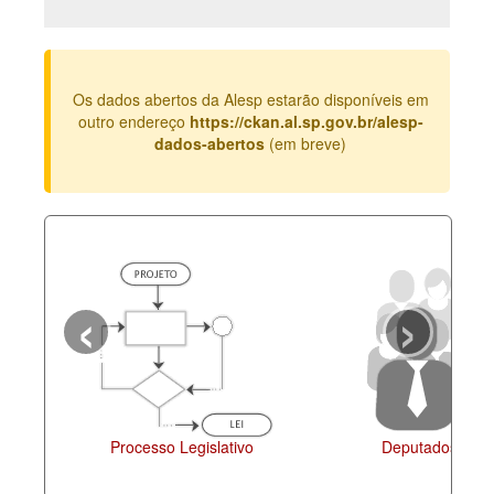
Deputados Estaduais
Administração
Os dados abertos da Alesp estarão disponíveis em
Legislação
outro endereço
https://ckan.al.sp.gov.br/alesp-
dados-abertos
(em breve)
Agenda
Perguntas frequentes
Contato
‹
›
Processo Legislativo
Deputados Esta