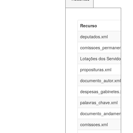
Recurso
Recurso
Atualizaç
documento_andamento_atual.xml
deputados.xml
07-08-202
comissoes_permanentes_re
agenda_eventos.xml
07-08-202
Lotações dos Servidores
proposituras.xml
funcionarios_lotacoes.xml
12-05-202
documento_autor.xml
funcionarios_cargos.xml
12-05-202
despesas_gabinetes.xml
palavras_chave.xml
lotacoes.xml
07-08-202
documento_andamento.xml
comissoes_permanentes_votacoes.xml
07-08-202
comissoes.xml