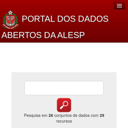
PORTAL DOS DADOS
ABERTOS DA ALESP
Home
Sobre o projeto
Dados Abertos Alesp
Lei de Acesso à Informação
Dados Governamentais Abertos
Planejamento
Catálogo de dados
Pesquisa em
26
conjuntos de dados com
29
recursos
Processo Legislativo