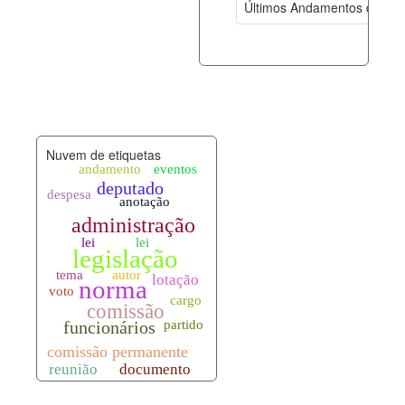
Últimos Andamentos de Pro
documento_andamento.xml
07-08-202
palavras_chave.xml
07-08-202
legislacao_normas.xml
07-08-202
Nuvem de etiquetas
legislacao_norma_anotacoes.xml
07-08-202