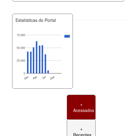
Estatísticas do Portal
75,000
50,000
25,000
0
Jan
Abr
Jul
Out
+
Acessados
+
Recentes