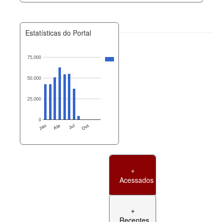
Estatísticas do Portal
75,000
50,000
25,000
0
Jan
Abr
Jul
Out
+
Acessados
+
Recentes