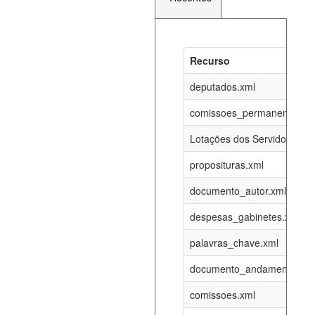
Recurso
Recurso
Atualizaç
documento_andamento_atual.xml
deputados.xml
06-08-202
comissoes_permanentes_re
agenda_eventos.xml
06-08-202
Lotações dos Servidores
proposituras.xml
funcionarios_lotacoes.xml
12-05-202
documento_autor.xml
funcionarios_cargos.xml
12-05-202
despesas_gabinetes.xml
palavras_chave.xml
lotacoes.xml
06-08-202
documento_andamento.xml
comissoes_permanentes_votacoes.xml
06-08-202
comissoes.xml