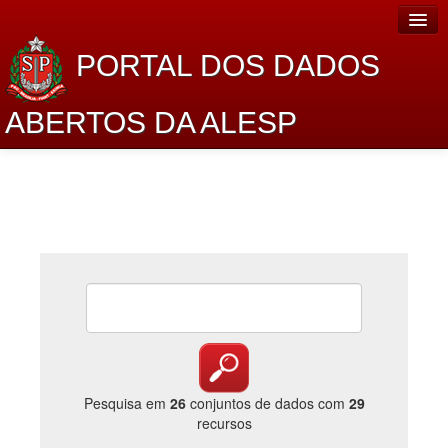
PORTAL DOS DADOS
ABERTOS DA ALESP
Home
Sobre o projeto
Dados Abertos Alesp
Lei de Acesso à Informação
Dados Governamentais Abertos
Planejamento
Catálogo de dados
Pesquisa em
26
conjuntos de dados com
29
recursos
Processo Legislativo