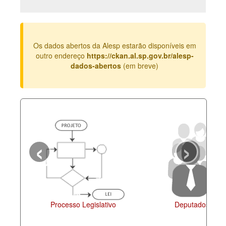
Deputados Estaduais
Administração
Os dados abertos da Alesp estarão disponíveis em
Legislação
outro endereço
https://ckan.al.sp.gov.br/alesp-
dados-abertos
(em breve)
Agenda
Perguntas frequentes
Contato
‹
›
Processo Legislativo
Deputados Esta