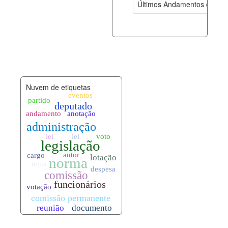
Últimos Andamentos de Pro
documento_andamento.xml
06-08-202
palavras_chave.xml
06-08-202
legislacao_normas.xml
06-08-202
Nuvem de etiquetas
legislacao_norma_anotacoes.xml
06-08-202