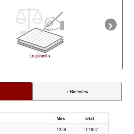
›
Ag
+ Recentes
Mês
Total
1259
101807