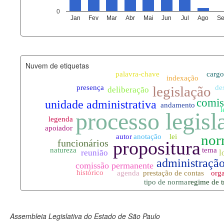
agenda_eventos.xml
0
Jan
Fev
Mar
Abr
Mai
Jun
Jul
Ago
Se
funcionarios_lotacoes.xml
funcionarios_cargos.xml
Nuvem de etiquetas
lotacoes.xml
comissoes_permanentes_votaco
documento_andamento.xml
palavras_chave.xml
legislacao_normas.xml
legislacao_norma_anotacoes.xm
Assembleia Legislativa do Estado de São Paulo