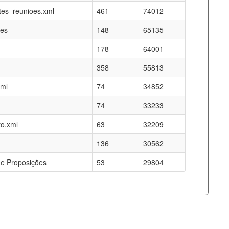
es_reunioes.xml
461
74012
res
148
65135
178
64001
358
55813
xml
74
34852
74
33233
o.xml
63
32209
136
30562
e Proposições
53
29804