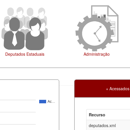
Administração
Legislação
+ Acessados
Ac…
Atualização
Criação
Recurso
ml
05-08-2026
30-05-2017
deputados.xml