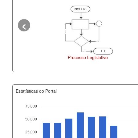
‹
Processo Legislativo
Deputados Estaduais
Estatísticas do Portal
75,000
50,000
Recurso
25,000
documento_andamento_atual.x