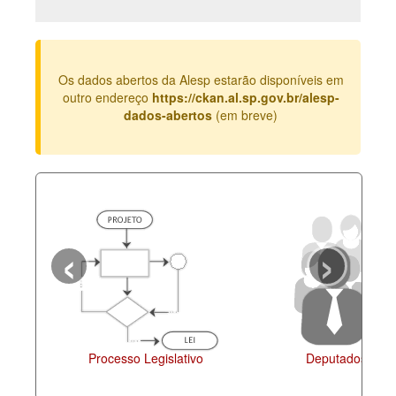
Deputados Estaduais
Administração
Os dados abertos da Alesp estarão disponíveis em
Legislação
outro endereço
https://ckan.al.sp.gov.br/alesp-
dados-abertos
(em breve)
Agenda
Perguntas frequentes
Contato
‹
›
Processo Legislativo
Deputados Esta