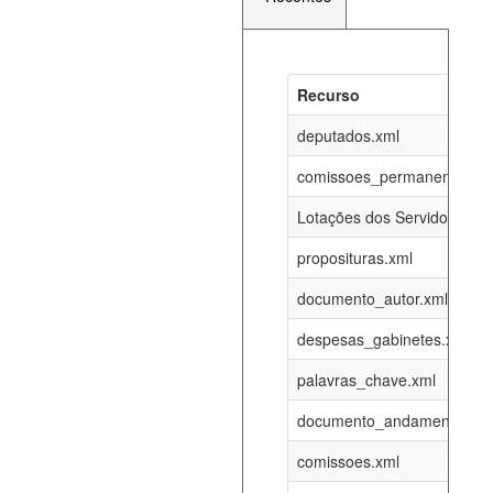
Recurso
Recurso
Atualizaç
documento_andamento_atual.xml
deputados.xml
06-08-202
comissoes_permanentes_re
agenda_eventos.xml
06-08-202
Lotações dos Servidores
proposituras.xml
funcionarios_lotacoes.xml
12-05-202
documento_autor.xml
funcionarios_cargos.xml
12-05-202
despesas_gabinetes.xml
palavras_chave.xml
lotacoes.xml
06-08-202
documento_andamento.xml
comissoes_permanentes_votacoes.xml
06-08-202
comissoes.xml