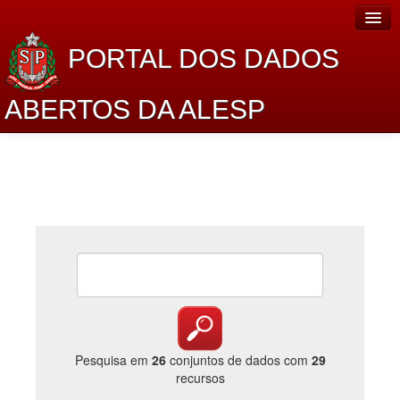
PORTAL DOS DADOS
ABERTOS DA ALESP
Home
Sobre o projeto
Dados Abertos Alesp
Lei de Acesso à Informação
Dados Governamentais Abertos
Planejamento
Catálogo de dados
Pesquisa em
26
conjuntos de dados com
29
recursos
Processo Legislativo