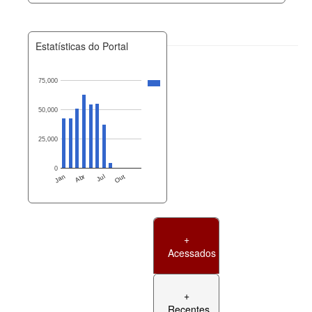
Estatísticas do Portal
75,000
50,000
25,000
0
Jan
Abr
Jul
Out
+
Acessados
+
Recentes