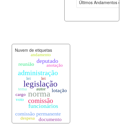
Últimos Andamentos de Pro
documento_andamento.xml
06-08-202
palavras_chave.xml
06-08-202
legislacao_normas.xml
06-08-202
Nuvem de etiquetas
legislacao_norma_anotacoes.xml
06-08-202