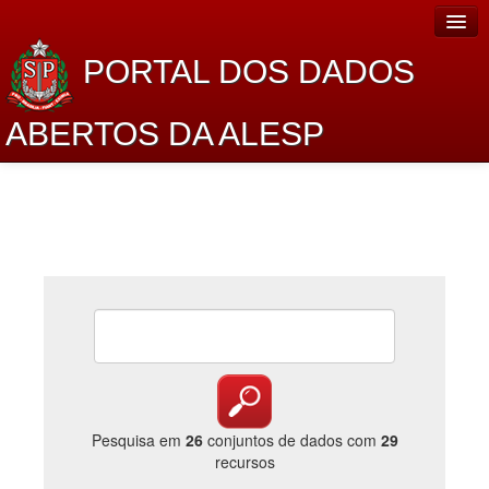
PORTAL DOS DADOS
ABERTOS DA ALESP
Home
Sobre o projeto
Dados Abertos Alesp
Lei de Acesso à Informação
Dados Governamentais Abertos
Planejamento
Catálogo de dados
Pesquisa em
26
conjuntos de dados com
29
recursos
Processo Legislativo