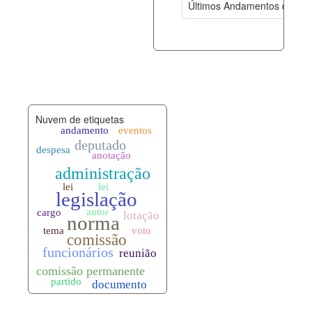
Últimos Andamentos de Pro
documento_andamento.xml
08-08-202
palavras_chave.xml
08-08-202
legislacao_normas.xml
08-08-202
Nuvem de etiquetas
legislacao_norma_anotacoes.xml
08-08-202