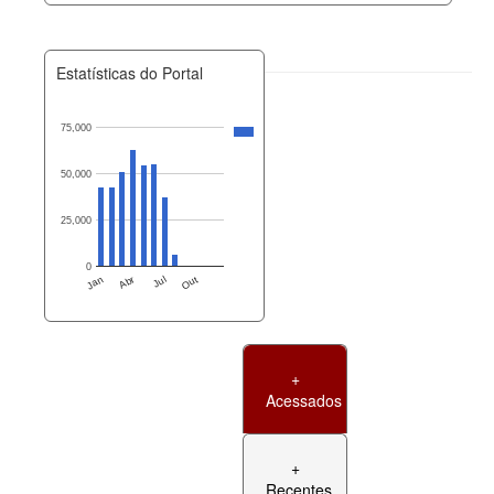
Estatísticas do Portal
75,000
50,000
25,000
0
Jan
Abr
Jul
Out
+
Acessados
+
Recentes