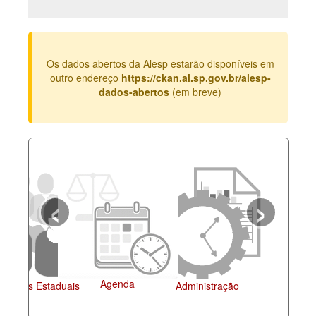
Deputados Estaduais
Administração
Os dados abertos da Alesp estarão disponíveis em
Legislação
outro endereço
https://ckan.al.sp.gov.br/alesp-
dados-abertos
(em breve)
Agenda
Perguntas frequentes
Contato
‹
›
Agenda