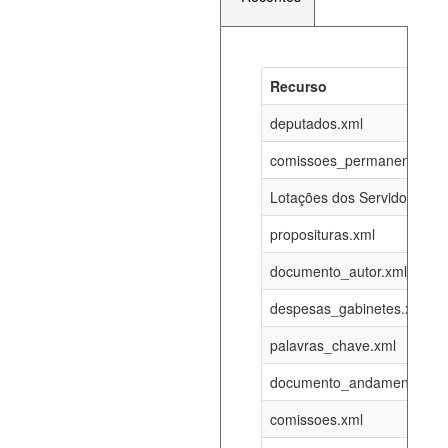
Recurso
Recurso
Atualizaç
documento_andamento_atual.xml
deputados.xml
08-08-202
comissoes_permanentes_re
agenda_eventos.xml
08-08-202
Lotações dos Servidores
proposituras.xml
funcionarios_lotacoes.xml
12-05-202
documento_autor.xml
funcionarios_cargos.xml
12-05-202
despesas_gabinetes.xml
palavras_chave.xml
lotacoes.xml
08-08-202
documento_andamento.xml
comissoes_permanentes_votacoes.xml
08-08-202
comissoes.xml