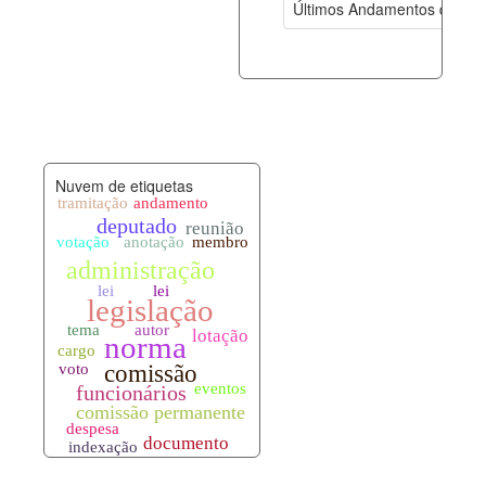
Últimos Andamentos de Pro
documento_andamento.xml
07-08-202
palavras_chave.xml
07-08-202
legislacao_normas.xml
07-08-202
Nuvem de etiquetas
legislacao_norma_anotacoes.xml
07-08-202