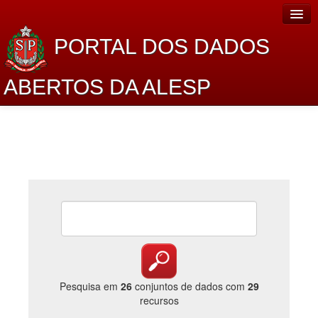
PORTAL DOS DADOS
ABERTOS DA ALESP
Home
Sobre o projeto
Dados Abertos Alesp
Lei de Acesso à Informação
Dados Governamentais Abertos
Planejamento
Catálogo de dados
Pesquisa em
26
conjuntos de dados com
29
recursos
Processo Legislativo