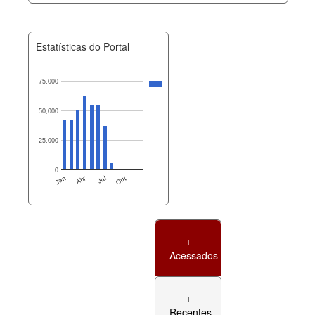
Estatísticas do Portal
75,000
50,000
25,000
0
Jan
Abr
Jul
Out
+
Acessados
+
Recentes