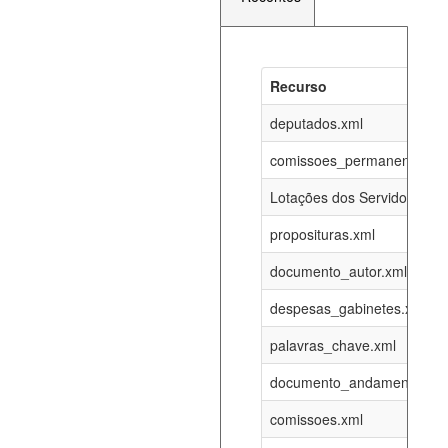
Recurso
Recurso
Atualizaç
documento_andamento_atual.xml
deputados.xml
07-08-202
comissoes_permanentes_re
agenda_eventos.xml
07-08-202
Lotações dos Servidores
proposituras.xml
funcionarios_lotacoes.xml
12-05-202
documento_autor.xml
funcionarios_cargos.xml
12-05-202
despesas_gabinetes.xml
palavras_chave.xml
lotacoes.xml
07-08-202
documento_andamento.xml
comissoes_permanentes_votacoes.xml
07-08-202
comissoes.xml