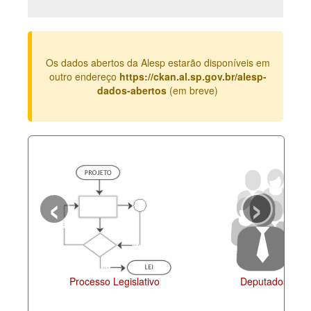
Deputados Estaduais
Administração
Os dados abertos da Alesp estarão disponíveis em
Legislação
outro endereço
https://ckan.al.sp.gov.br/alesp-
dados-abertos
(em breve)
Agenda
Perguntas frequentes
Contato
‹
›
Processo Legislativo
Deputados Esta