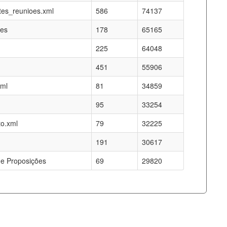
es_reunioes.xml
586
74137
res
178
65165
225
64048
451
55906
xml
81
34859
95
33254
o.xml
79
32225
191
30617
e Proposições
69
29820