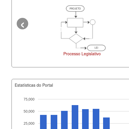
‹
gislativo
Deputados Estaduais
Estatísticas do Portal
75,000
50,000
Recurso
25,000
documento_andamento_atual.x