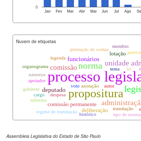
agenda_eventos.xml
0
Jan
Fev
Mar
Abr
Mai
Jun
Jul
Ago
Se
funcionarios_lotacoes.xml
funcionarios_cargos.xml
Nuvem de etiquetas
lotacoes.xml
comissoes_permanentes_votaco
documento_andamento.xml
palavras_chave.xml
legislacao_normas.xml
legislacao_norma_anotacoes.xm
Assembleia Legislativa do Estado de São Paulo