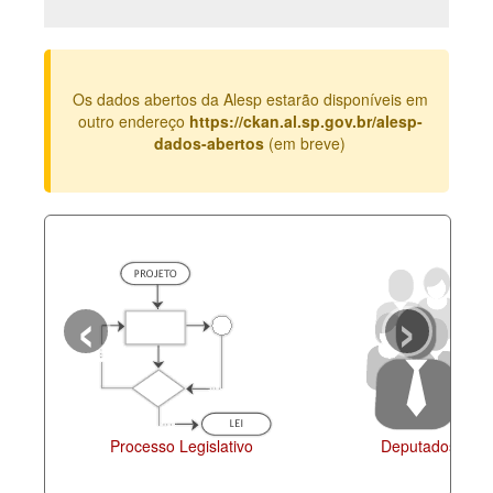
Deputados Estaduais
Administração
Os dados abertos da Alesp estarão disponíveis em
Legislação
outro endereço
https://ckan.al.sp.gov.br/alesp-
dados-abertos
(em breve)
Agenda
Perguntas frequentes
Contato
‹
›
Processo Legislativo
Deputados Esta