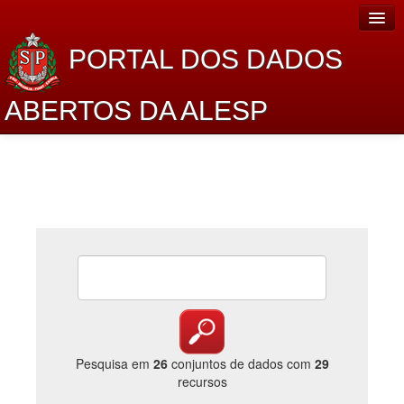
PORTAL DOS DADOS
ABERTOS DA ALESP
Home
Sobre o projeto
Dados Abertos Alesp
Lei de Acesso à Informação
Dados Governamentais Abertos
Planejamento
Catálogo de dados
Pesquisa em
26
conjuntos de dados com
29
recursos
Processo Legislativo