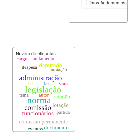
Últimos Andamentos de Pro
documento_andamento.xml
10-08-202
palavras_chave.xml
10-08-202
legislacao_normas.xml
10-08-202
Nuvem de etiquetas
legislacao_norma_anotacoes.xml
10-08-202