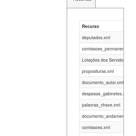
Recurso
Recurso
Atualizaç
documento_andamento_atual.xml
deputados.xml
10-08-202
comissoes_permanentes_re
agenda_eventos.xml
10-08-202
Lotações dos Servidores
proposituras.xml
funcionarios_lotacoes.xml
12-05-202
documento_autor.xml
funcionarios_cargos.xml
12-05-202
despesas_gabinetes.xml
palavras_chave.xml
lotacoes.xml
10-08-202
documento_andamento.xml
comissoes_permanentes_votacoes.xml
10-08-202
comissoes.xml