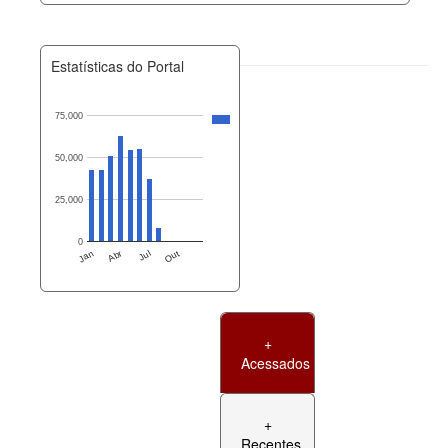
Estatísticas do Portal
75,000
50,000
25,000
0
Jan
Abr
Jul
Out
+
Acessados
+
Recentes