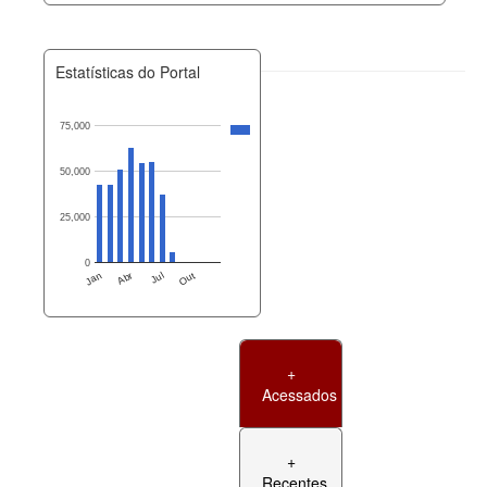
Estatísticas do Portal
75,000
50,000
25,000
0
Jan
Abr
Jul
Out
+
Acessados
+
Recentes