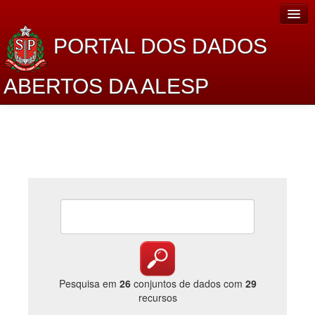
PORTAL DOS DADOS
ABERTOS DA ALESP
Home
Sobre o projeto
Dados Abertos Alesp
Lei de Acesso à Informação
Dados Governamentais Abertos
Planejamento
Catálogo de dados
Pesquisa em
26
conjuntos de dados com
29
recursos
Processo Legislativo