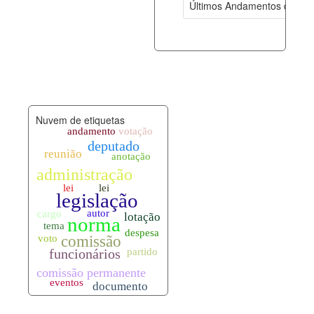
Últimos Andamentos de Pro
documento_andamento.xml
07-08-202
palavras_chave.xml
07-08-202
legislacao_normas.xml
07-08-202
Nuvem de etiquetas
legislacao_norma_anotacoes.xml
07-08-202