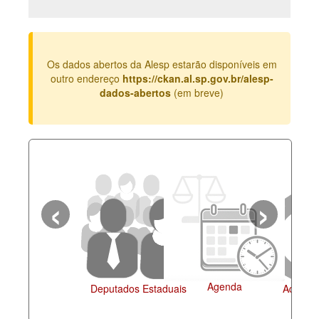
Deputados Estaduais
Administração
Os dados abertos da Alesp estarão disponíveis em
Legislação
outro endereço
https://ckan.al.sp.gov.br/alesp-
dados-abertos
(em breve)
Agenda
Perguntas frequentes
Contato
‹
›
Agenda
Deputados Estaduais
Administração