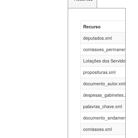
Recurso
Recurso
Atualizaç
documento_andamento_atual.xml
deputados.xml
07-08-202
comissoes_permanentes_re
agenda_eventos.xml
07-08-202
Lotações dos Servidores
proposituras.xml
funcionarios_lotacoes.xml
12-05-202
documento_autor.xml
funcionarios_cargos.xml
12-05-202
despesas_gabinetes.xml
palavras_chave.xml
lotacoes.xml
07-08-202
documento_andamento.xml
comissoes_permanentes_votacoes.xml
07-08-202
comissoes.xml