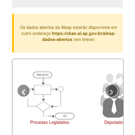
Deputados Estaduais
Administração
Os dados abertos da Alesp estarão disponíveis em
Legislação
outro endereço
https://ckan.al.sp.gov.br/alesp-
dados-abertos
(em breve)
Agenda
Perguntas frequentes
Contato
‹
›
Processo Legislativo
Deputados Esta