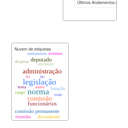
Últimos Andamentos de Pro
documento_andamento.xml
05-08-202
palavras_chave.xml
05-08-202
legislacao_normas.xml
05-08-202
Nuvem de etiquetas
legislacao_norma_anotacoes.xml
05-08-202