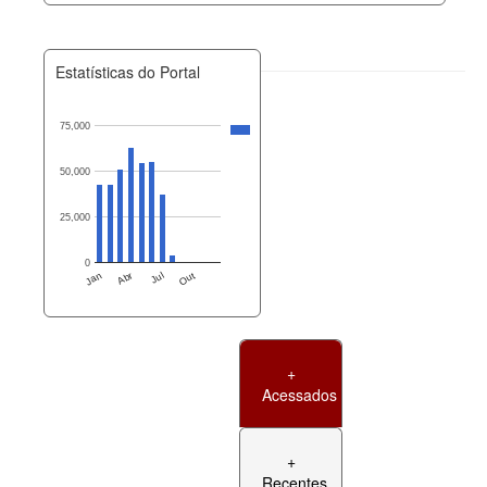
Estatísticas do Portal
75,000
50,000
25,000
0
Jan
Abr
Jul
Out
+
Acessados
+
Recentes