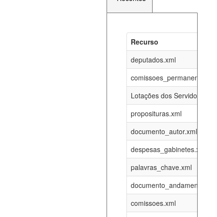
Recurso
Recurso
Atualizaç
documento_andamento_atual.xml
deputados.xml
05-08-202
comissoes_permanentes_re
agenda_eventos.xml
05-08-202
Lotações dos Servidores
proposituras.xml
funcionarios_lotacoes.xml
12-05-202
documento_autor.xml
funcionarios_cargos.xml
12-05-202
despesas_gabinetes.xml
palavras_chave.xml
lotacoes.xml
05-08-202
documento_andamento.xml
comissoes_permanentes_votacoes.xml
05-08-202
comissoes.xml