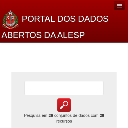
PORTAL DOS DADOS
ABERTOS DA ALESP
Home
Sobre o projeto
Dados Abertos Alesp
Lei de Acesso à Informação
Dados Governamentais Abertos
Planejamento
Catálogo de dados
Pesquisa em
26
conjuntos de dados com
29
recursos
Processo Legislativo