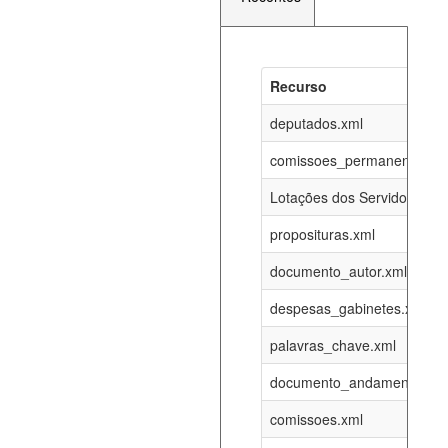
Recurso
Recurso
Atualizaç
documento_andamento_atual.xml
deputados.xml
08-08-202
comissoes_permanentes_re
agenda_eventos.xml
08-08-202
Lotações dos Servidores
proposituras.xml
funcionarios_lotacoes.xml
12-05-202
documento_autor.xml
funcionarios_cargos.xml
12-05-202
despesas_gabinetes.xml
palavras_chave.xml
lotacoes.xml
08-08-202
documento_andamento.xml
comissoes_permanentes_votacoes.xml
08-08-202
comissoes.xml