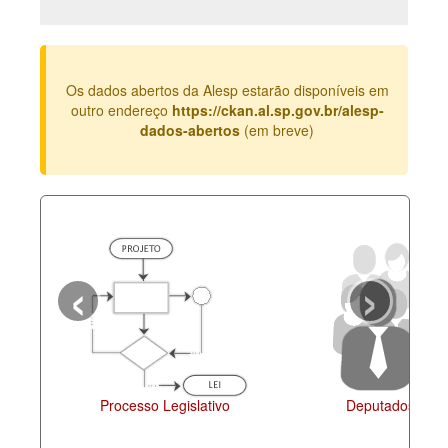
Deputados Estaduais
Administração
Os dados abertos da Alesp estarão disponíveis em
Legislação
outro endereço
https://ckan.al.sp.gov.br/alesp-
dados-abertos
(em breve)
Agenda
Perguntas frequentes
Contato
‹
›
Processo Legislativo
Deputados Esta