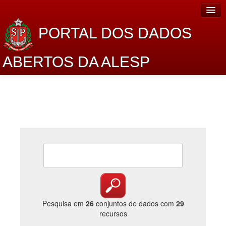
PORTAL DOS DADOS
ABERTOS DA ALESP
Home
Sobre o projeto
Dados Abertos Alesp
Lei de Acesso à Informação
Dados Governamentais Abertos
Planejamento
Catálogo de dados
Pesquisa em
26
conjuntos de dados com
29
recursos
Processo Legislativo