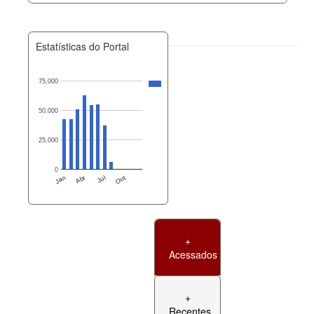
Estatísticas do Portal
75,000
50,000
25,000
0
Jan
Abr
Jul
Out
+
Acessados
+
Recentes