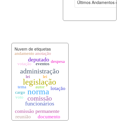
Últimos Andamentos de Pro
documento_andamento.xml
08-08-202
palavras_chave.xml
08-08-202
legislacao_normas.xml
08-08-202
Nuvem de etiquetas
legislacao_norma_anotacoes.xml
08-08-202