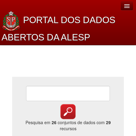
PORTAL DOS DADOS
ABERTOS DA ALESP
Home
Sobre o projeto
Dados Abertos Alesp
Lei de Acesso à Informação
Dados Governamentais Abertos
Planejamento
Catálogo de dados
Pesquisa em
26
conjuntos de dados com
29
recursos
Processo Legislativo