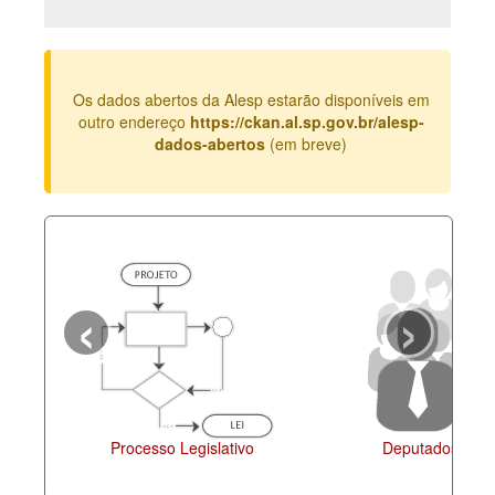
Deputados Estaduais
Administração
Os dados abertos da Alesp estarão disponíveis em
Legislação
outro endereço
https://ckan.al.sp.gov.br/alesp-
dados-abertos
(em breve)
Agenda
Perguntas frequentes
Contato
‹
›
Processo Legislativo
Deputados Esta