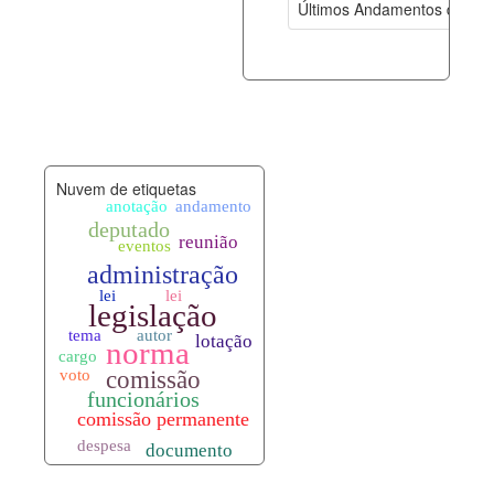
Últimos Andamentos de Pro
documento_andamento.xml
08-08-202
palavras_chave.xml
08-08-202
legislacao_normas.xml
08-08-202
Nuvem de etiquetas
legislacao_norma_anotacoes.xml
08-08-202