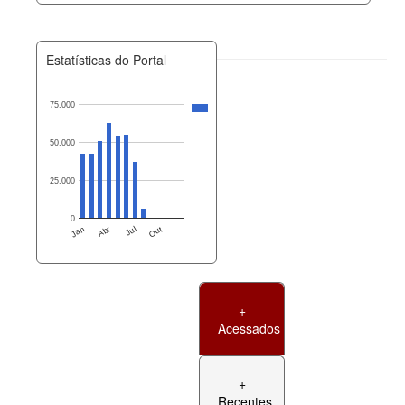
Estatísticas do Portal
75,000
50,000
25,000
0
Jan
Abr
Jul
Out
+
Acessados
+
Recentes