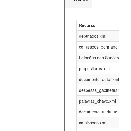
Recurso
Recurso
Atualizaç
documento_andamento_atual.xml
deputados.xml
08-08-202
comissoes_permanentes_re
agenda_eventos.xml
08-08-202
Lotações dos Servidores
proposituras.xml
funcionarios_lotacoes.xml
12-05-202
documento_autor.xml
funcionarios_cargos.xml
12-05-202
despesas_gabinetes.xml
palavras_chave.xml
lotacoes.xml
08-08-202
documento_andamento.xml
comissoes_permanentes_votacoes.xml
08-08-202
comissoes.xml