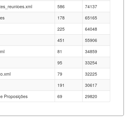
es_reunioes.xml
586
74137
res
178
65165
225
64048
451
55906
xml
81
34859
95
33254
o.xml
79
32225
191
30617
e Proposições
69
29820