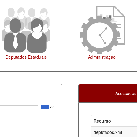
eputados Estaduais
Administração
+ Acessados
Ac…
Atualização
Criação
Recurso
ml
06-08-2026
30-05-2017
deputados.xml