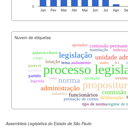
agenda_eventos.xml
0
Jan
Fev
Mar
Abr
Mai
Jun
Jul
Ago
Se
funcionarios_lotacoes.xml
funcionarios_cargos.xml
Nuvem de etiquetas
lotacoes.xml
comissoes_permanentes_votaco
documento_andamento.xml
palavras_chave.xml
legislacao_normas.xml
legislacao_norma_anotacoes.xm
Assembleia Legislativa do Estado de São Paulo