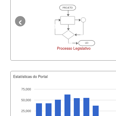
‹
Processo Legislativo
D
Estatísticas do Portal
75,000
50,000
Recurso
25,000
documento_andamento_atual.x