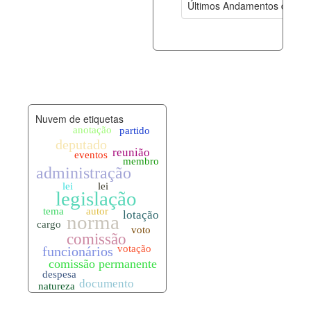
Últimos Andamentos de Pro
documento_andamento.xml
08-08-202
palavras_chave.xml
08-08-202
legislacao_normas.xml
08-08-202
Nuvem de etiquetas
legislacao_norma_anotacoes.xml
08-08-202