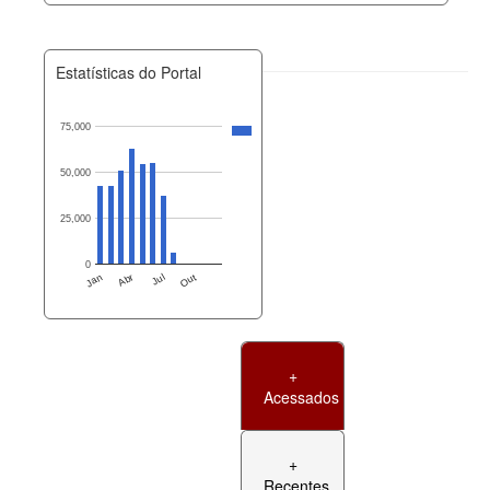
Estatísticas do Portal
75,000
50,000
25,000
0
Jan
Abr
Jul
Out
+
Acessados
+
Recentes