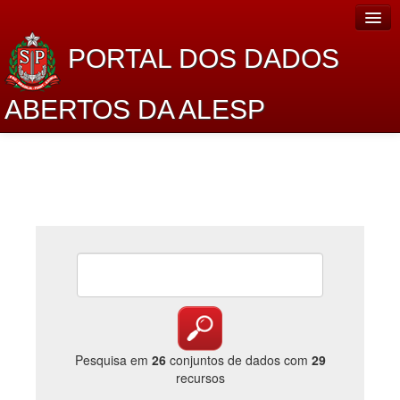
PORTAL DOS DADOS
ABERTOS DA ALESP
Home
Sobre o projeto
Dados Abertos Alesp
Lei de Acesso à Informação
Dados Governamentais Abertos
Planejamento
Catálogo de dados
Pesquisa em
26
conjuntos de dados com
29
recursos
Processo Legislativo