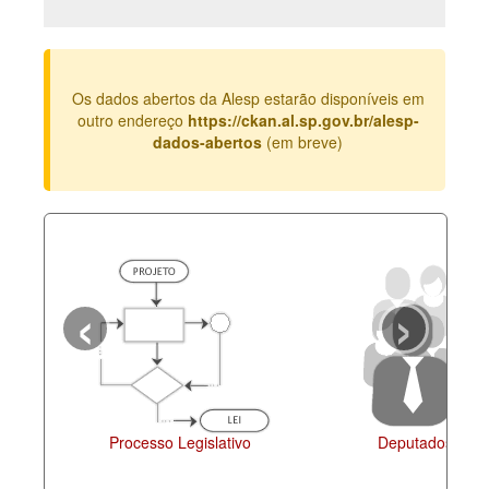
Deputados Estaduais
Administração
Os dados abertos da Alesp estarão disponíveis em
Legislação
outro endereço
https://ckan.al.sp.gov.br/alesp-
dados-abertos
(em breve)
Agenda
Perguntas frequentes
Contato
‹
›
Processo Legislativo
Deputados Esta