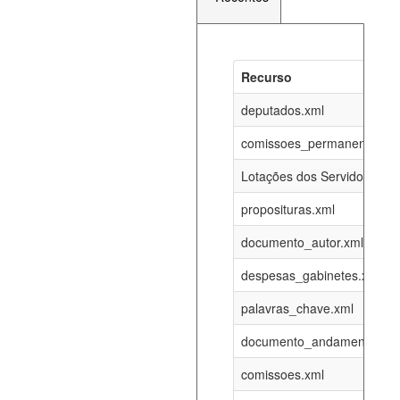
Recurso
Recurso
Atualizaç
documento_andamento_atual.xml
deputados.xml
08-08-202
comissoes_permanentes_re
agenda_eventos.xml
08-08-202
Lotações dos Servidores
proposituras.xml
funcionarios_lotacoes.xml
12-05-202
documento_autor.xml
funcionarios_cargos.xml
12-05-202
despesas_gabinetes.xml
palavras_chave.xml
lotacoes.xml
08-08-202
documento_andamento.xml
comissoes_permanentes_votacoes.xml
08-08-202
comissoes.xml