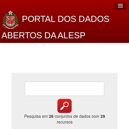
PORTAL DOS DADOS
ABERTOS DA ALESP
Home
Sobre o projeto
Dados Abertos Alesp
Lei de Acesso à Informação
Dados Governamentais Abertos
Planejamento
Catálogo de dados
Pesquisa em
26
conjuntos de dados com
29
recursos
Processo Legislativo