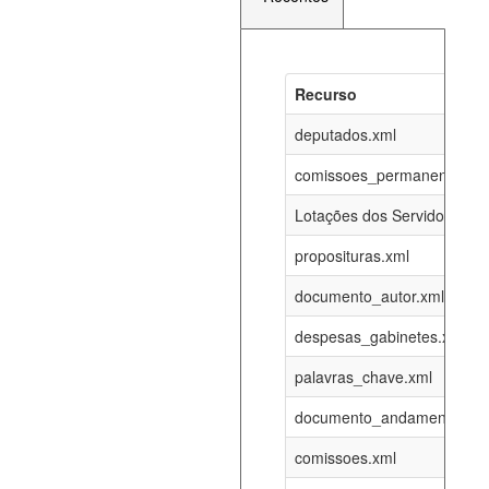
Recurso
Recurso
Atualizaç
documento_andamento_atual.xml
deputados.xml
07-08-202
comissoes_permanentes_re
agenda_eventos.xml
07-08-202
Lotações dos Servidores
proposituras.xml
funcionarios_lotacoes.xml
12-05-202
documento_autor.xml
funcionarios_cargos.xml
12-05-202
despesas_gabinetes.xml
palavras_chave.xml
lotacoes.xml
07-08-202
documento_andamento.xml
comissoes_permanentes_votacoes.xml
07-08-202
comissoes.xml