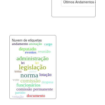
Últimos Andamentos de Pro
documento_andamento.xml
07-08-202
palavras_chave.xml
07-08-202
legislacao_normas.xml
07-08-202
Nuvem de etiquetas
legislacao_norma_anotacoes.xml
07-08-202