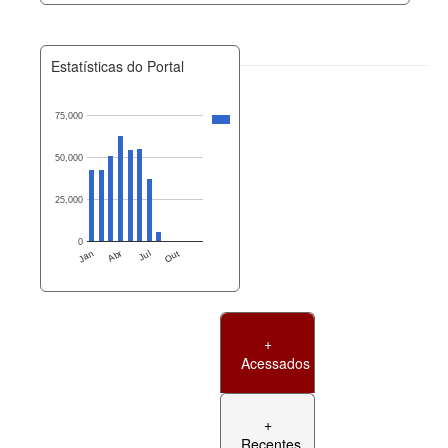
Estatísticas do Portal
75,000
50,000
25,000
0
Jan
Abr
Jul
Out
+
Acessados
+
Recentes