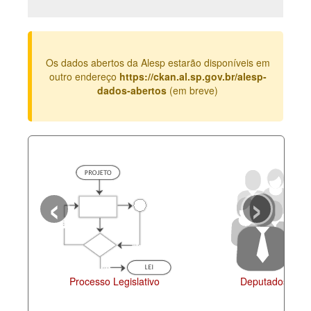
Deputados Estaduais
Administração
Os dados abertos da Alesp estarão disponíveis em
Legislação
outro endereço
https://ckan.al.sp.gov.br/alesp-
dados-abertos
(em breve)
Agenda
Perguntas frequentes
Contato
‹
›
Processo Legislativo
Deputados Estadua