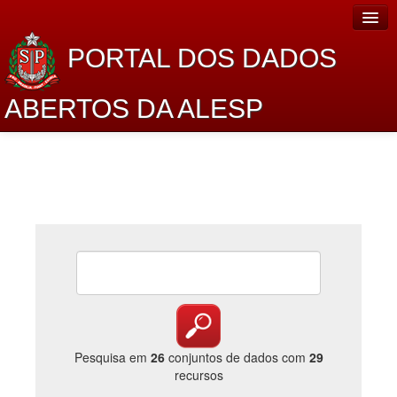
PORTAL DOS DADOS
ABERTOS DA ALESP
Home
Sobre o projeto
Dados Abertos Alesp
Lei de Acesso à Informação
Dados Governamentais Abertos
Planejamento
Catálogo de dados
Pesquisa em
26
conjuntos de dados com
29
recursos
Processo Legislativo