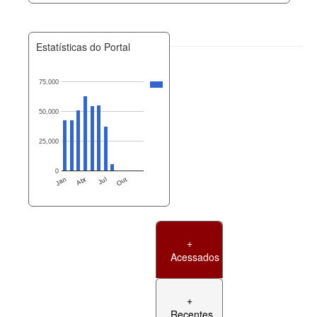
Estatísticas do Portal
75,000
50,000
25,000
0
Jan
Abr
Jul
Out
+
Acessados
+
Recentes