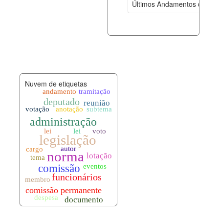
Últimos Andamentos de Pro
documento_andamento.xml
07-08-202
palavras_chave.xml
07-08-202
legislacao_normas.xml
07-08-202
Nuvem de etiquetas
legislacao_norma_anotacoes.xml
07-08-202