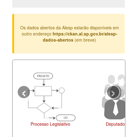
Deputados Estaduais
Administração
Os dados abertos da Alesp estarão disponíveis em
Legislação
outro endereço
https://ckan.al.sp.gov.br/alesp-
dados-abertos
(em breve)
Agenda
Perguntas frequentes
Contato
‹
›
Processo Legislativo
Deputados Estaduais