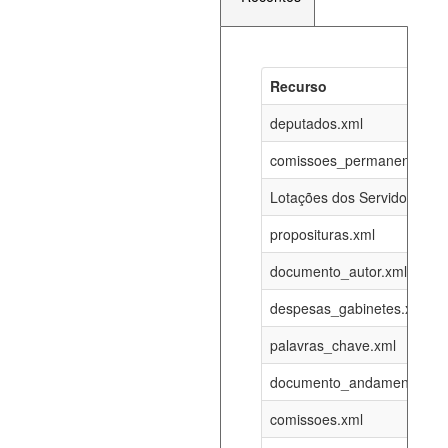
Recurso
Recurso
Atualizaç
documento_andamento_atual.xml
deputados.xml
07-08-202
comissoes_permanentes_re
agenda_eventos.xml
07-08-202
Lotações dos Servidores
proposituras.xml
funcionarios_lotacoes.xml
12-05-202
documento_autor.xml
funcionarios_cargos.xml
12-05-202
despesas_gabinetes.xml
palavras_chave.xml
lotacoes.xml
07-08-202
documento_andamento.xml
comissoes_permanentes_votacoes.xml
07-08-202
comissoes.xml