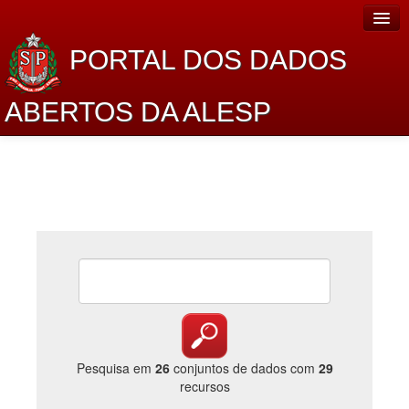
PORTAL DOS DADOS
ABERTOS DA ALESP
Home
Sobre o projeto
Dados Abertos Alesp
Lei de Acesso à Informação
Dados Governamentais Abertos
Planejamento
Catálogo de dados
Pesquisa em
26
conjuntos de dados com
29
recursos
Processo Legislativo