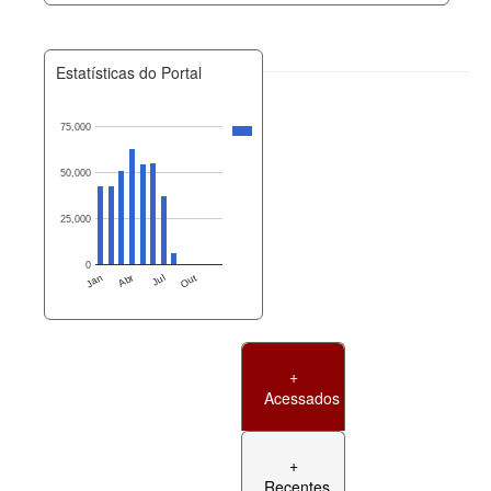
Estatísticas do Portal
75,000
50,000
25,000
0
Jan
Abr
Jul
Out
+
Acessados
+
Recentes