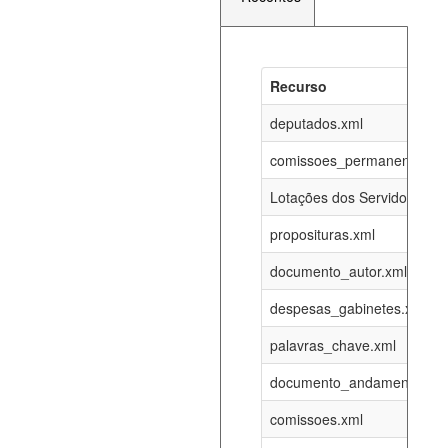
Recurso
Recurso
Atualizaç
documento_andamento_atual.xml
deputados.xml
08-08-202
comissoes_permanentes_re
agenda_eventos.xml
08-08-202
Lotações dos Servidores
proposituras.xml
funcionarios_lotacoes.xml
12-05-202
documento_autor.xml
funcionarios_cargos.xml
12-05-202
despesas_gabinetes.xml
palavras_chave.xml
lotacoes.xml
08-08-202
documento_andamento.xml
comissoes_permanentes_votacoes.xml
08-08-202
comissoes.xml