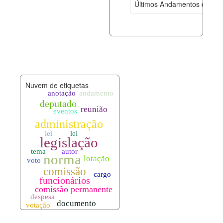
Últimos Andamentos de Pro
documento_andamento.xml
08-08-202
palavras_chave.xml
08-08-202
legislacao_normas.xml
08-08-202
Nuvem de etiquetas
legislacao_norma_anotacoes.xml
08-08-202