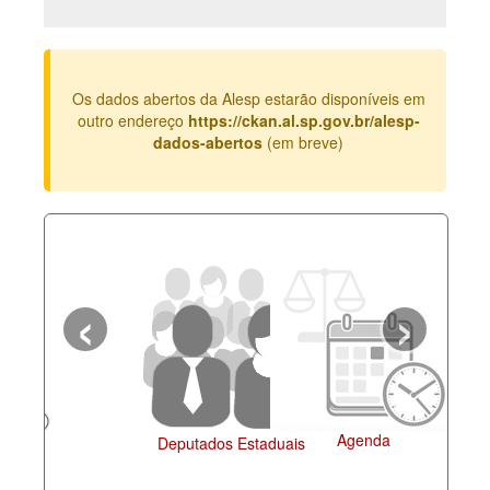
Deputados Estaduais
Administração
Os dados abertos da Alesp estarão disponíveis em
Legislação
outro endereço
https://ckan.al.sp.gov.br/alesp-
dados-abertos
(em breve)
Agenda
Perguntas frequentes
Contato
‹
›
Agenda
Deputados Estaduais
Administração