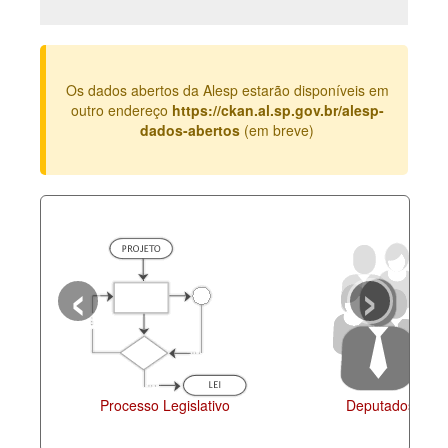
Deputados Estaduais
Administração
Os dados abertos da Alesp estarão disponíveis em
Legislação
outro endereço
https://ckan.al.sp.gov.br/alesp-
dados-abertos
(em breve)
Agenda
Perguntas frequentes
Contato
‹
›
Processo Legislativo
Deputados Estadu