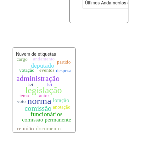
Últimos Andamentos de Pro
documento_andamento.xml
08-08-202
palavras_chave.xml
08-08-202
legislacao_normas.xml
08-08-202
Nuvem de etiquetas
legislacao_norma_anotacoes.xml
08-08-202