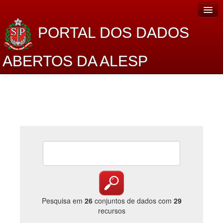
PORTAL DOS DADOS
ABERTOS DA ALESP
Home
Sobre o projeto
Dados Abertos Alesp
Lei de Acesso à Informação
Dados Governamentais Abertos
Planejamento
Catálogo de dados
Pesquisa em
26
conjuntos de dados com
29
recursos
Processo Legislativo