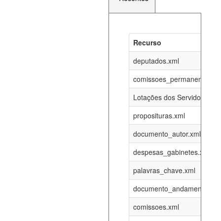
Recurso
Recurso
Atualizaç
documento_andamento_atual.xml
deputados.xml
08-08-202
comissoes_permanentes_re
agenda_eventos.xml
08-08-202
Lotações dos Servidores
proposituras.xml
funcionarios_lotacoes.xml
12-05-202
documento_autor.xml
funcionarios_cargos.xml
12-05-202
despesas_gabinetes.xml
palavras_chave.xml
lotacoes.xml
08-08-202
documento_andamento.xml
comissoes_permanentes_votacoes.xml
08-08-202
comissoes.xml