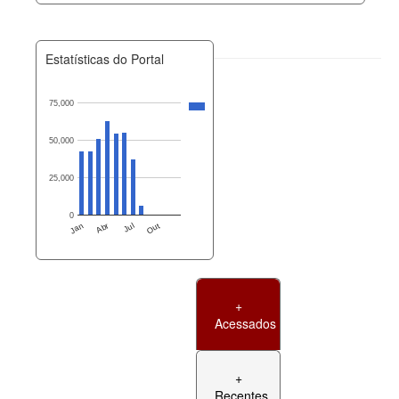
Estatísticas do Portal
75,000
50,000
25,000
0
Jan
Abr
Jul
Out
+
Acessados
+
Recentes