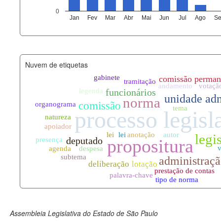
agenda_eventos.xml
0
Jan
Fev
Mar
Abr
Mai
Jun
Jul
Ago
Se
funcionarios_lotacoes.xml
funcionarios_cargos.xml
Nuvem de etiquetas
lotacoes.xml
comissoes_permanentes_votaco
documento_andamento.xml
palavras_chave.xml
legislacao_normas.xml
legislacao_norma_anotacoes.xm
Assembleia Legislativa do Estado de São Paulo