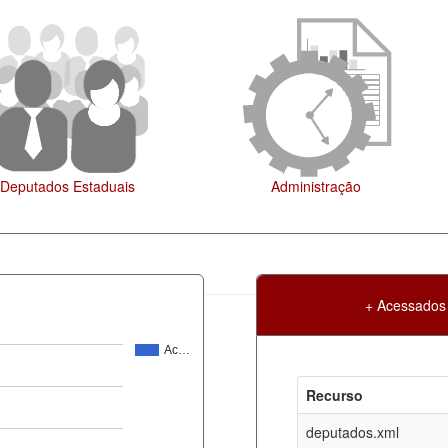
Agenda
+ Acessados
Ac…
Atualização
Criação
Recurso
ml
09-08-2026
30-05-2017
deputados.xml