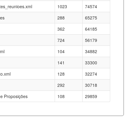
es_reunioes.xml
1023
74574
res
288
65275
362
64185
724
56179
xml
104
34882
141
33300
o.xml
128
32274
292
30718
e Proposições
108
29859