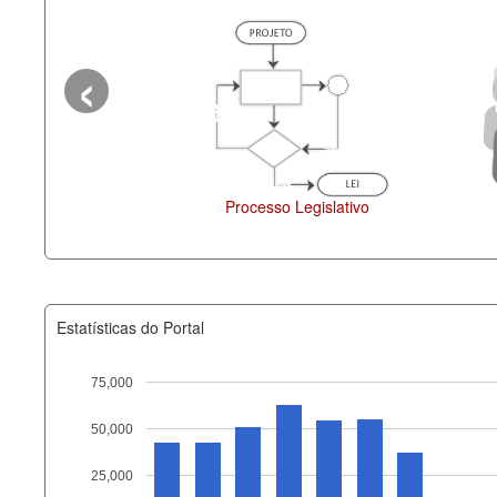
‹
Administração
Legislação
Estatísticas do Portal
75,000
50,000
Recurso
25,000
documento_andamento_atual.x