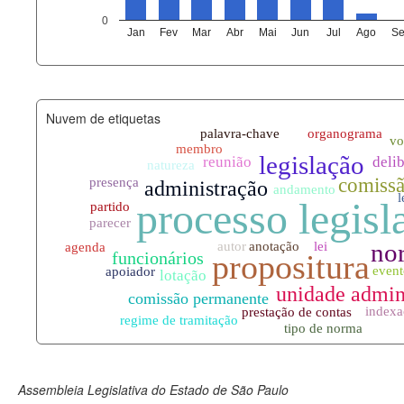
agenda_eventos.xml
0
Jan
Fev
Mar
Abr
Mai
Jun
Jul
Ago
Se
funcionarios_lotacoes.xml
funcionarios_cargos.xml
Nuvem de etiquetas
lotacoes.xml
comissoes_permanentes_votaco
documento_andamento.xml
palavras_chave.xml
legislacao_normas.xml
legislacao_norma_anotacoes.xm
Assembleia Legislativa do Estado de São Paulo