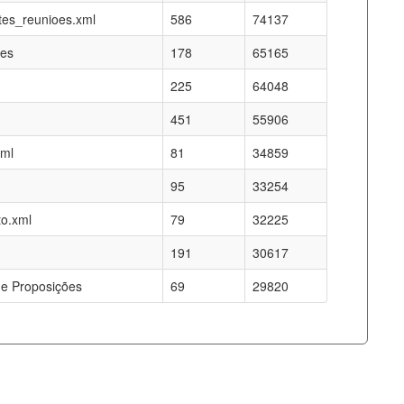
es_reunioes.xml
586
74137
res
178
65165
225
64048
451
55906
xml
81
34859
95
33254
o.xml
79
32225
191
30617
e Proposições
69
29820