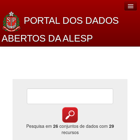
PORTAL DOS DADOS
ABERTOS DA ALESP
Home
Sobre o projeto
Dados Abertos Alesp
Lei de Acesso à Informação
Dados Governamentais Abertos
Planejamento
Catálogo de dados
Pesquisa em
26
conjuntos de dados com
29
recursos
Processo Legislativo