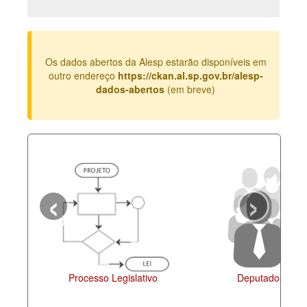
Deputados Estaduais
Administração
Os dados abertos da Alesp estarão disponíveis em
Legislação
outro endereço
https://ckan.al.sp.gov.br/alesp-
dados-abertos
(em breve)
Agenda
Perguntas frequentes
Contato
‹
›
Processo Legislativo
Deputados Esta