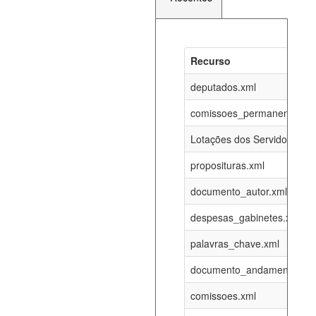
Recurso
Recurso
Atualizaç
documento_andamento_atual.xml
deputados.xml
09-08-202
comissoes_permanentes_re
agenda_eventos.xml
09-08-202
Lotações dos Servidores
proposituras.xml
funcionarios_lotacoes.xml
12-05-202
documento_autor.xml
funcionarios_cargos.xml
12-05-202
despesas_gabinetes.xml
palavras_chave.xml
lotacoes.xml
09-08-202
documento_andamento.xml
comissoes_permanentes_votacoes.xml
09-08-202
comissoes.xml