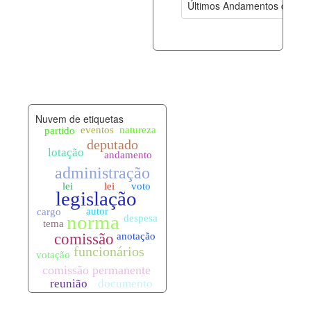
Últimos Andamentos de Pro
documento_andamento.xml
09-08-202
palavras_chave.xml
09-08-202
legislacao_normas.xml
09-08-202
Nuvem de etiquetas
legislacao_norma_anotacoes.xml
09-08-202