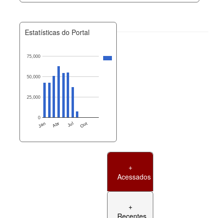
Estatísticas do Portal
75,000
50,000
25,000
0
Jan
Abr
Jul
Out
+
Acessados
+
Recentes