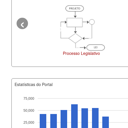
‹
Processo Legislativo
Deputados Estaduais
Estatísticas do Portal
75,000
50,000
Recurso
25,000
documento_andamento_atual.x