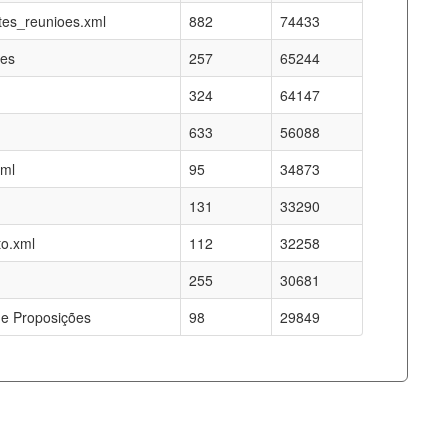
es_reunioes.xml
882
74433
res
257
65244
324
64147
633
56088
xml
95
34873
131
33290
o.xml
112
32258
255
30681
e Proposições
98
29849