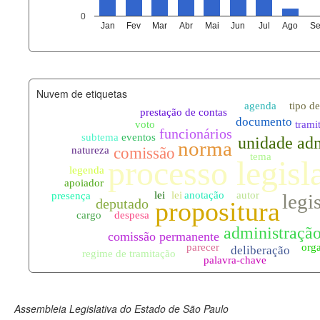
agenda_eventos.xml
0
Jan
Fev
Mar
Abr
Mai
Jun
Jul
Ago
Se
funcionarios_lotacoes.xml
funcionarios_cargos.xml
Nuvem de etiquetas
lotacoes.xml
comissoes_permanentes_votaco
documento_andamento.xml
palavras_chave.xml
legislacao_normas.xml
legislacao_norma_anotacoes.xm
Assembleia Legislativa do Estado de São Paulo