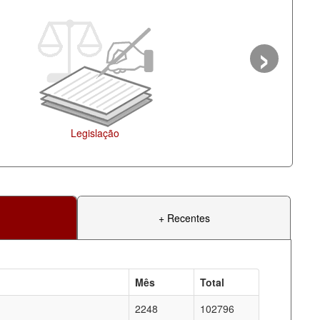
›
Ag
+ Recentes
Mês
Total
2248
102796