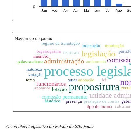
agenda_eventos.xml
0
Jan
Fev
Mar
Abr
Mai
Jun
Jul
Ago
Se
funcionarios_lotacoes.xml
funcionarios_cargos.xml
Nuvem de etiquetas
lotacoes.xml
comissoes_permanentes_votaco
documento_andamento.xml
palavras_chave.xml
legislacao_normas.xml
legislacao_norma_anotacoes.xm
Assembleia Legislativa do Estado de São Paulo