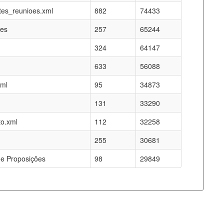
es_reunioes.xml
882
74433
res
257
65244
324
64147
633
56088
xml
95
34873
131
33290
o.xml
112
32258
255
30681
e Proposições
98
29849