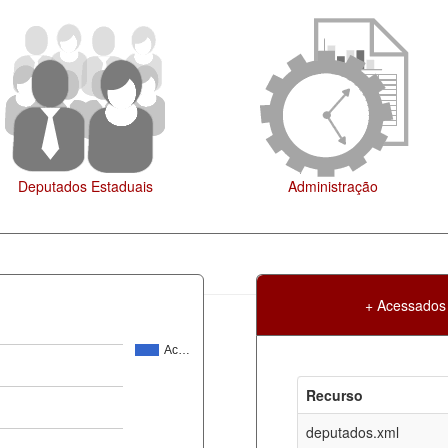
Deputados Estaduais
Administração
+ Acessados
Ac…
Atualização
Criação
Recurso
ml
08-08-2026
30-05-2017
deputados.xml