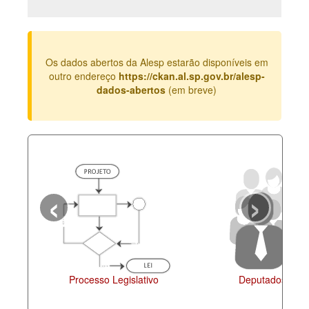
Deputados Estaduais
Administração
Os dados abertos da Alesp estarão disponíveis em
Legislação
outro endereço
https://ckan.al.sp.gov.br/alesp-
dados-abertos
(em breve)
Agenda
Perguntas frequentes
Contato
‹
›
Processo Legislativo
Deputados Esta