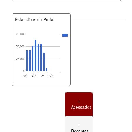
Estatísticas do Portal
75,000
50,000
25,000
0
Jan
Abr
Jul
Out
+
Acessados
+
Recentes