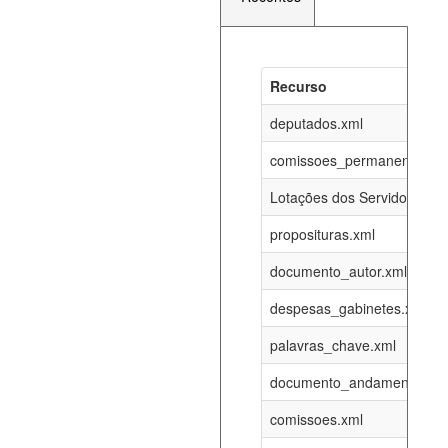
Recurso
Recurso
Atualizaç
documento_andamento_atual.xml
deputados.xml
07-08-202
comissoes_permanentes_re
agenda_eventos.xml
07-08-202
Lotações dos Servidores
proposituras.xml
funcionarios_lotacoes.xml
12-05-202
documento_autor.xml
funcionarios_cargos.xml
12-05-202
despesas_gabinetes.xml
palavras_chave.xml
lotacoes.xml
07-08-202
documento_andamento.xml
comissoes_permanentes_votacoes.xml
07-08-202
comissoes.xml