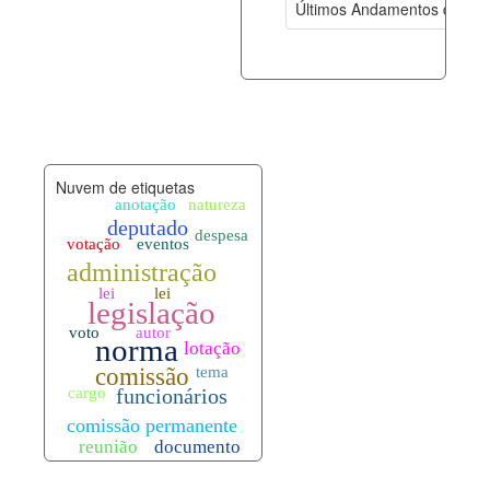
Últimos Andamentos de Pro
documento_andamento.xml
07-08-202
palavras_chave.xml
07-08-202
legislacao_normas.xml
07-08-202
Nuvem de etiquetas
legislacao_norma_anotacoes.xml
07-08-202