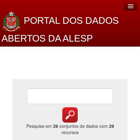
PORTAL DOS DADOS
ABERTOS DA ALESP
Home
Sobre o projeto
Dados Abertos Alesp
Lei de Acesso à Informação
Dados Governamentais Abertos
Planejamento
Catálogo de dados
Pesquisa em
26
conjuntos de dados com
29
recursos
Processo Legislativo