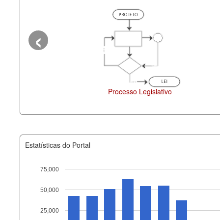
‹
cesso Legislativo
Deputados Estaduais
Estatísticas do Portal
75,000
50,000
Recurso
25,000
documento_andamento_atual.x