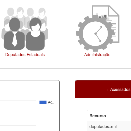
Administração
Legislação
+ Acessados
Ac…
Atualização
Criação
Recurso
ml
05-08-2026
30-05-2017
deputados.xml