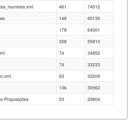
es_reunioes.xml
461
74012
res
148
65135
178
64001
358
55813
xml
74
34852
74
33233
o.xml
63
32209
136
30562
e Proposições
53
29804