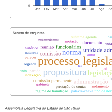
agenda_eventos.xml
0
Jan
Fev
Mar
Abr
Mai
Jun
Jul
Ago
Se
funcionarios_lotacoes.xml
funcionarios_cargos.xml
Nuvem de etiquetas
lotacoes.xml
comissoes_permanentes_votaco
documento_andamento.xml
palavras_chave.xml
legislacao_normas.xml
legislacao_norma_anotacoes.xm
Assembleia Legislativa do Estado de São Paulo