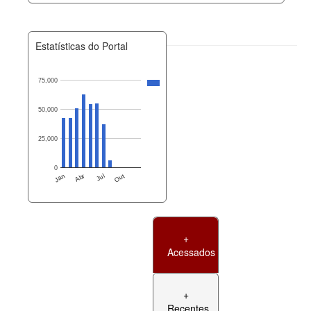
Estatísticas do Portal
75,000
50,000
25,000
0
Jan
Abr
Jul
Out
+
Acessados
+
Recentes