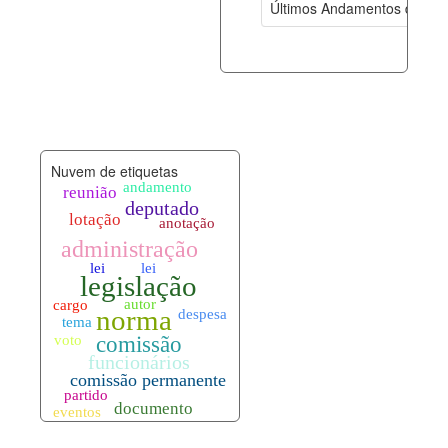
Últimos Andamentos de Pro
documento_andamento.xml
08-08-202
palavras_chave.xml
08-08-202
legislacao_normas.xml
08-08-202
Nuvem de etiquetas
legislacao_norma_anotacoes.xml
08-08-202