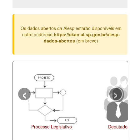
Deputados Estaduais
Administração
Os dados abertos da Alesp estarão disponíveis em
Legislação
outro endereço
https://ckan.al.sp.gov.br/alesp-
dados-abertos
(em breve)
Agenda
Perguntas frequentes
Contato
‹
›
Processo Legislativo
Deputados Esta