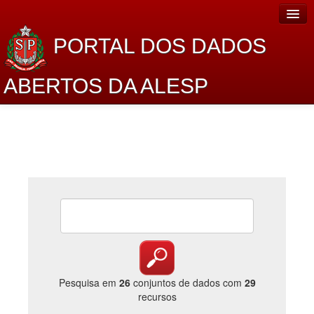
PORTAL DOS DADOS
ABERTOS DA ALESP
Home
Sobre o projeto
Dados Abertos Alesp
Lei de Acesso à Informação
Dados Governamentais Abertos
Planejamento
Catálogo de dados
Pesquisa em
26
conjuntos de dados com
29
recursos
Processo Legislativo