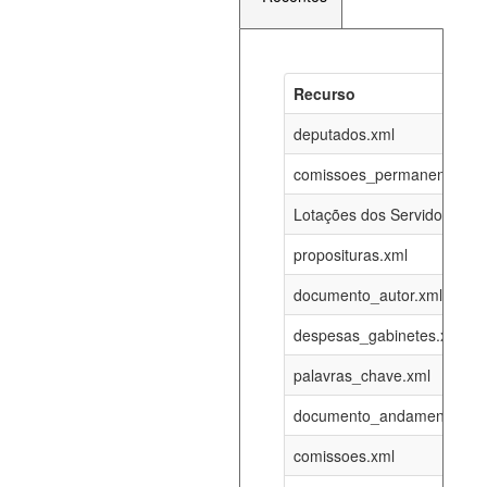
Recurso
Recurso
Atualizaç
documento_andamento_atual.xml
deputados.xml
08-08-202
comissoes_permanentes_re
agenda_eventos.xml
08-08-202
Lotações dos Servidores
proposituras.xml
funcionarios_lotacoes.xml
12-05-202
documento_autor.xml
funcionarios_cargos.xml
12-05-202
despesas_gabinetes.xml
palavras_chave.xml
lotacoes.xml
08-08-202
documento_andamento.xml
comissoes_permanentes_votacoes.xml
08-08-202
comissoes.xml