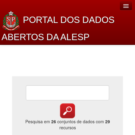
PORTAL DOS DADOS
ABERTOS DA ALESP
Home
Sobre o projeto
Dados Abertos Alesp
Lei de Acesso à Informação
Dados Governamentais Abertos
Planejamento
Catálogo de dados
Pesquisa em
26
conjuntos de dados com
29
recursos
Processo Legislativo