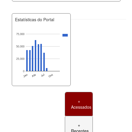
Estatísticas do Portal
75,000
50,000
25,000
0
Jan
Abr
Jul
Out
+
Acessados
+
Recentes