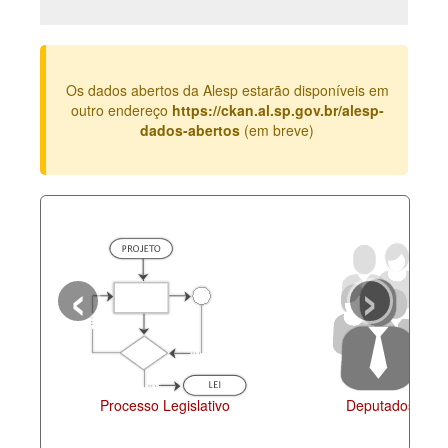
Deputados Estaduais
Administração
Os dados abertos da Alesp estarão disponíveis em
Legislação
outro endereço
https://ckan.al.sp.gov.br/alesp-
dados-abertos
(em breve)
Agenda
Perguntas frequentes
Contato
‹
›
Processo Legislativo
Deputados Esta