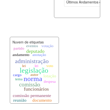
Últimos Andamentos de Pro
documento_andamento.xml
08-08-202
palavras_chave.xml
08-08-202
legislacao_normas.xml
08-08-202
Nuvem de etiquetas
legislacao_norma_anotacoes.xml
08-08-202