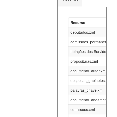
Recurso
Recurso
Atualizaç
documento_andamento_atual.xml
deputados.xml
08-08-202
comissoes_permanentes_re
agenda_eventos.xml
08-08-202
Lotações dos Servidores
proposituras.xml
funcionarios_lotacoes.xml
12-05-202
documento_autor.xml
funcionarios_cargos.xml
12-05-202
despesas_gabinetes.xml
palavras_chave.xml
lotacoes.xml
08-08-202
documento_andamento.xml
comissoes_permanentes_votacoes.xml
08-08-202
comissoes.xml