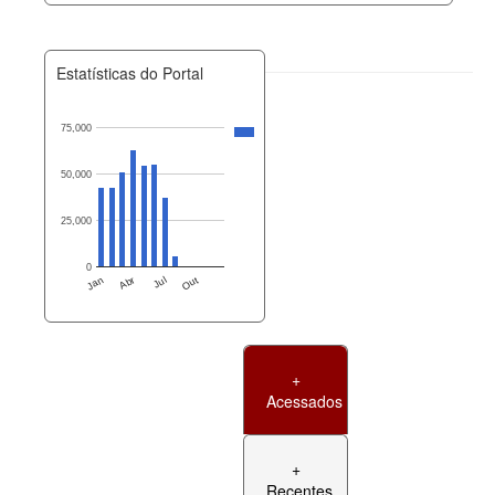
Estatísticas do Portal
75,000
50,000
25,000
0
Jan
Abr
Jul
Out
+
Acessados
+
Recentes