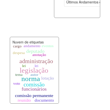
Últimos Andamentos de Pro
documento_andamento.xml
07-08-202
palavras_chave.xml
07-08-202
legislacao_normas.xml
07-08-202
Nuvem de etiquetas
legislacao_norma_anotacoes.xml
07-08-202