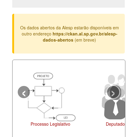
Deputados Estaduais
Administração
Os dados abertos da Alesp estarão disponíveis em
Legislação
outro endereço
https://ckan.al.sp.gov.br/alesp-
dados-abertos
(em breve)
Agenda
Perguntas frequentes
Contato
‹
›
Processo Legislativo
Deputados Esta