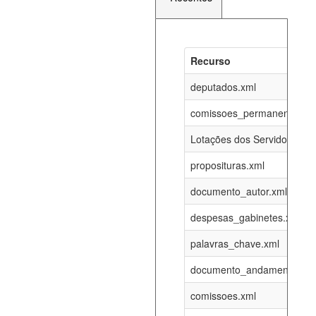
Recurso
Recurso
Atualizaç
documento_andamento_atual.xml
deputados.xml
07-08-202
comissoes_permanentes_re
agenda_eventos.xml
07-08-202
Lotações dos Servidores
proposituras.xml
funcionarios_lotacoes.xml
12-05-202
documento_autor.xml
funcionarios_cargos.xml
12-05-202
despesas_gabinetes.xml
palavras_chave.xml
lotacoes.xml
07-08-202
documento_andamento.xml
comissoes_permanentes_votacoes.xml
07-08-202
comissoes.xml