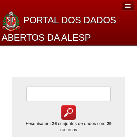
PORTAL DOS DADOS
ABERTOS DA ALESP
Home
Sobre o projeto
Dados Abertos Alesp
Lei de Acesso à Informação
Dados Governamentais Abertos
Planejamento
Catálogo de dados
Pesquisa em
26
conjuntos de dados com
29
recursos
Processo Legislativo