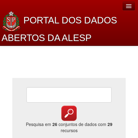
PORTAL DOS DADOS
ABERTOS DA ALESP
Home
Sobre o projeto
Dados Abertos Alesp
Lei de Acesso à Informação
Dados Governamentais Abertos
Planejamento
Catálogo de dados
Pesquisa em
26
conjuntos de dados com
29
recursos
Processo Legislativo