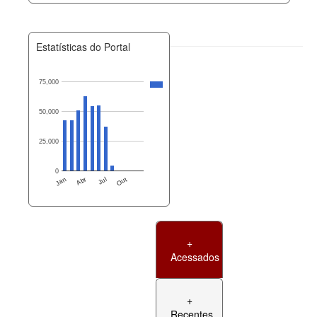
Estatísticas do Portal
75,000
50,000
25,000
0
Jan
Abr
Jul
Out
+
Acessados
+
Recentes