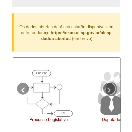
Deputados Estaduais
Administração
Os dados abertos da Alesp estarão disponíveis em
Legislação
outro endereço
https://ckan.al.sp.gov.br/alesp-
dados-abertos
(em breve)
Agenda
Perguntas frequentes
Contato
‹
›
Processo Legislativo
Deputados Esta