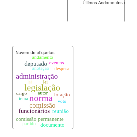
Últimos Andamentos de Pro
documento_andamento.xml
06-08-202
palavras_chave.xml
06-08-202
legislacao_normas.xml
06-08-202
Nuvem de etiquetas
legislacao_norma_anotacoes.xml
06-08-202