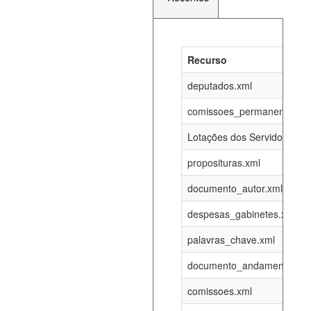
Recurso
Recurso
Atualizaç
documento_andamento_atual.xml
deputados.xml
06-08-202
comissoes_permanentes_re
agenda_eventos.xml
06-08-202
Lotações dos Servidores
proposituras.xml
funcionarios_lotacoes.xml
12-05-202
documento_autor.xml
funcionarios_cargos.xml
12-05-202
despesas_gabinetes.xml
palavras_chave.xml
lotacoes.xml
06-08-202
documento_andamento.xml
comissoes_permanentes_votacoes.xml
06-08-202
comissoes.xml