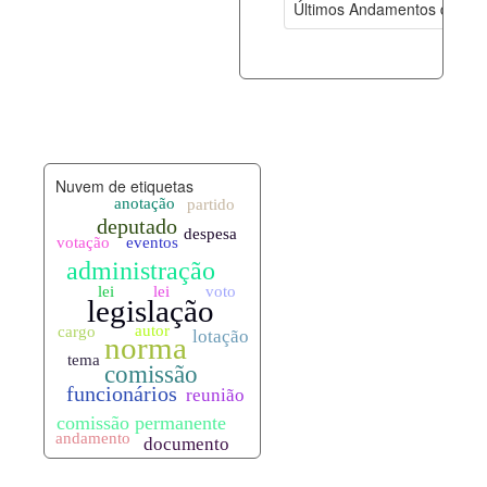
Últimos Andamentos de Pro
documento_andamento.xml
09-08-202
palavras_chave.xml
09-08-202
legislacao_normas.xml
09-08-202
Nuvem de etiquetas
legislacao_norma_anotacoes.xml
09-08-202