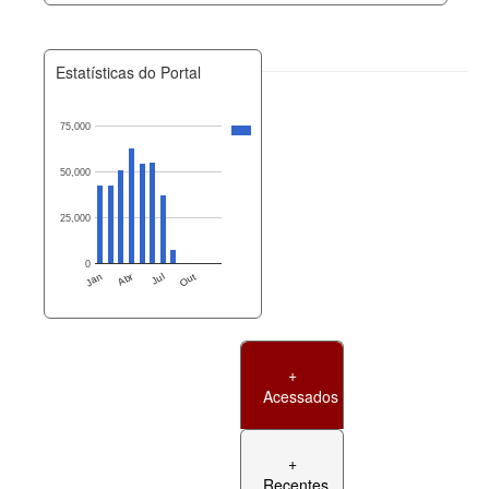
Estatísticas do Portal
75,000
50,000
25,000
0
Jan
Abr
Jul
Out
+
Acessados
+
Recentes