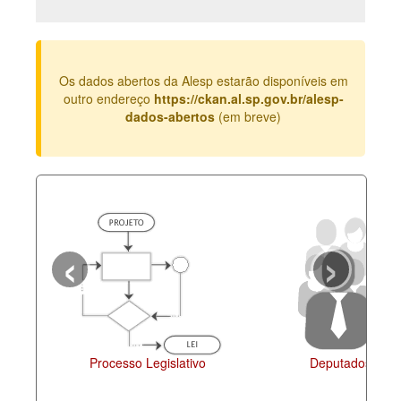
Deputados Estaduais
Administração
Os dados abertos da Alesp estarão disponíveis em
Legislação
outro endereço
https://ckan.al.sp.gov.br/alesp-
dados-abertos
(em breve)
Agenda
Perguntas frequentes
Contato
‹
›
Processo Legislativo
Deputados Esta