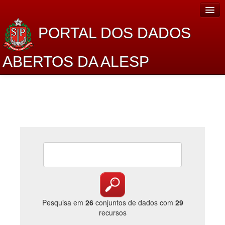
PORTAL DOS DADOS
ABERTOS DA ALESP
Home
Sobre o projeto
Dados Abertos Alesp
Lei de Acesso à Informação
Dados Governamentais Abertos
Planejamento
Catálogo de dados
Pesquisa em
26
conjuntos de dados com
29
recursos
Processo Legislativo