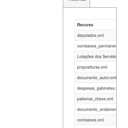
Recurso
Recurso
Atualizaç
documento_andamento_atual.xml
deputados.xml
09-08-202
comissoes_permanentes_re
agenda_eventos.xml
09-08-202
Lotações dos Servidores
proposituras.xml
funcionarios_lotacoes.xml
12-05-202
documento_autor.xml
funcionarios_cargos.xml
12-05-202
despesas_gabinetes.xml
palavras_chave.xml
lotacoes.xml
09-08-202
documento_andamento.xml
comissoes_permanentes_votacoes.xml
09-08-202
comissoes.xml