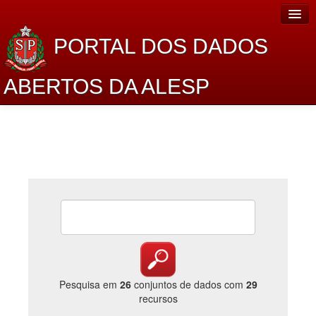
PORTAL DOS DADOS
ABERTOS DA ALESP
Home
Sobre o projeto
Dados Abertos Alesp
Lei de Acesso à Informação
Dados Governamentais Abertos
Planejamento
Catálogo de dados
Pesquisa em
26
conjuntos de dados com
29
recursos
Processo Legislativo