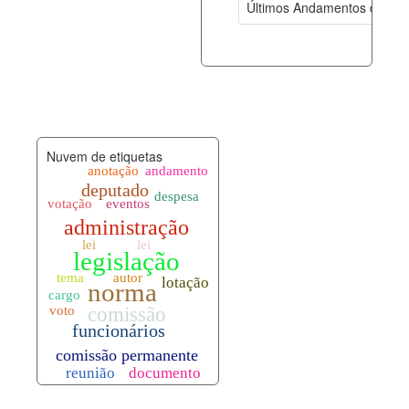
Últimos Andamentos de Pro
documento_andamento.xml
08-08-202
palavras_chave.xml
08-08-202
legislacao_normas.xml
08-08-202
Nuvem de etiquetas
legislacao_norma_anotacoes.xml
08-08-202