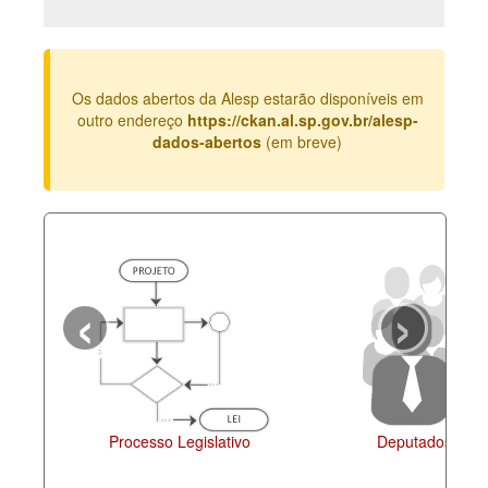
Deputados Estaduais
Administração
Os dados abertos da Alesp estarão disponíveis em
Legislação
outro endereço
https://ckan.al.sp.gov.br/alesp-
dados-abertos
(em breve)
Agenda
Perguntas frequentes
Contato
‹
›
Processo Legislativo
Deputados Esta