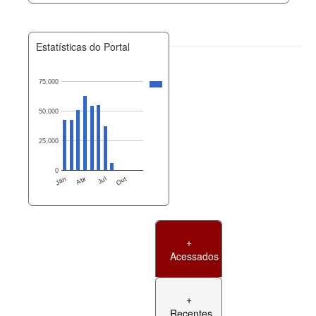
Estatísticas do Portal
75,000
50,000
25,000
0
Jan
Abr
Jul
Out
+
Acessados
+
Recentes