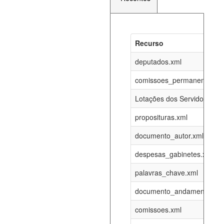
Recurso
Recurso
Atualizaç
documento_andamento_atual.xml
deputados.xml
08-08-202
comissoes_permanentes_re
agenda_eventos.xml
08-08-202
Lotações dos Servidores
proposituras.xml
funcionarios_lotacoes.xml
12-05-202
documento_autor.xml
funcionarios_cargos.xml
12-05-202
despesas_gabinetes.xml
palavras_chave.xml
lotacoes.xml
08-08-202
documento_andamento.xml
comissoes_permanentes_votacoes.xml
08-08-202
comissoes.xml