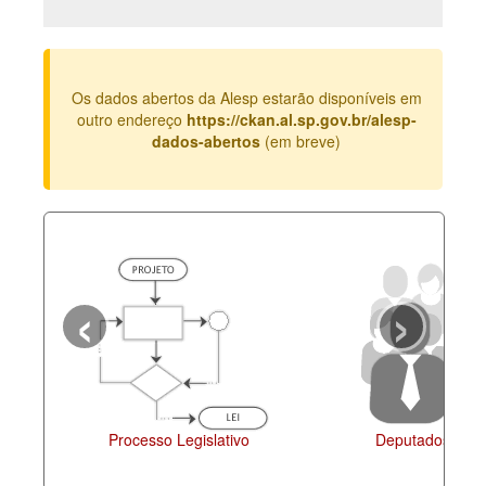
Deputados Estaduais
Administração
Os dados abertos da Alesp estarão disponíveis em
Legislação
outro endereço
https://ckan.al.sp.gov.br/alesp-
dados-abertos
(em breve)
Agenda
Perguntas frequentes
Contato
‹
›
Processo Legislativo
Deputados Estad