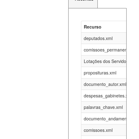
Recurso
Recurso
Atualizaç
documento_andamento_atual.xml
deputados.xml
06-08-202
comissoes_permanentes_re
agenda_eventos.xml
06-08-202
Lotações dos Servidores
proposituras.xml
funcionarios_lotacoes.xml
12-05-202
documento_autor.xml
funcionarios_cargos.xml
12-05-202
despesas_gabinetes.xml
palavras_chave.xml
lotacoes.xml
06-08-202
documento_andamento.xml
comissoes_permanentes_votacoes.xml
06-08-202
comissoes.xml