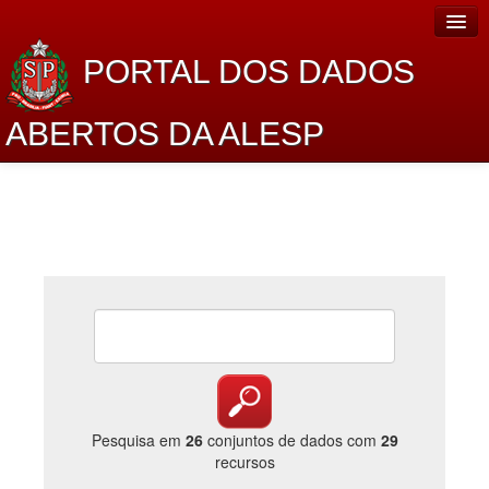
PORTAL DOS DADOS
ABERTOS DA ALESP
Home
Sobre o projeto
Dados Abertos Alesp
Lei de Acesso à Informação
Dados Governamentais Abertos
Planejamento
Catálogo de dados
Pesquisa em
26
conjuntos de dados com
29
recursos
Processo Legislativo