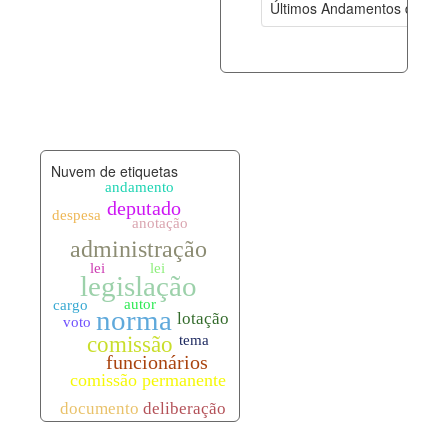
Últimos Andamentos de Pro
documento_andamento.xml
06-08-202
palavras_chave.xml
06-08-202
legislacao_normas.xml
06-08-202
Nuvem de etiquetas
legislacao_norma_anotacoes.xml
06-08-202