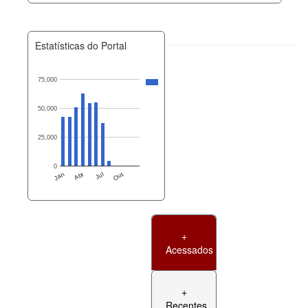
Estatísticas do Portal
75,000
50,000
25,000
0
Jan
Abr
Jul
Out
+
Acessados
+
Recentes