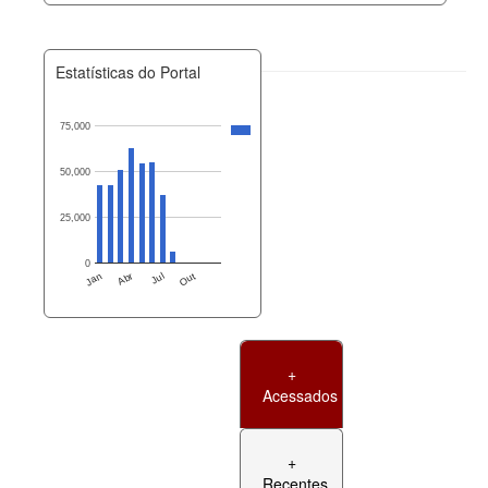
Estatísticas do Portal
75,000
50,000
25,000
0
Jan
Abr
Jul
Out
+
Acessados
+
Recentes