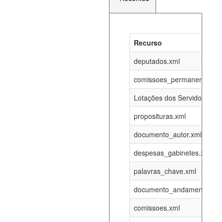
Recurso
Recurso
Atualizaç
documento_andamento_atual.xml
deputados.xml
08-08-202
comissoes_permanentes_re
agenda_eventos.xml
08-08-202
Lotações dos Servidores
proposituras.xml
funcionarios_lotacoes.xml
12-05-202
documento_autor.xml
funcionarios_cargos.xml
12-05-202
despesas_gabinetes.xml
palavras_chave.xml
lotacoes.xml
08-08-202
documento_andamento.xml
comissoes_permanentes_votacoes.xml
08-08-202
comissoes.xml