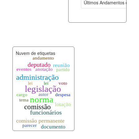
Últimos Andamentos de Pro
documento_andamento.xml
08-08-202
palavras_chave.xml
08-08-202
legislacao_normas.xml
08-08-202
Nuvem de etiquetas
legislacao_norma_anotacoes.xml
08-08-202