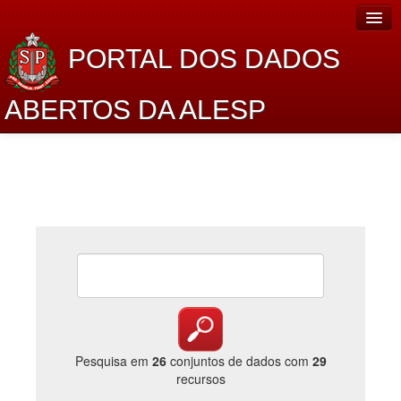
PORTAL DOS DADOS
ABERTOS DA ALESP
Home
Sobre o projeto
Dados Abertos Alesp
Lei de Acesso à Informação
Dados Governamentais Abertos
Planejamento
Catálogo de dados
Pesquisa em
26
conjuntos de dados com
29
recursos
Processo Legislativo