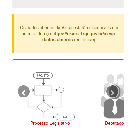
Deputados Estaduais
Administração
Os dados abertos da Alesp estarão disponíveis em
Legislação
outro endereço
https://ckan.al.sp.gov.br/alesp-
dados-abertos
(em breve)
Agenda
Perguntas frequentes
Contato
‹
›
Processo Legislativo
Deputados Estadu