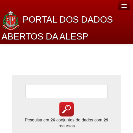
PORTAL DOS DADOS
ABERTOS DA ALESP
Home
Sobre o projeto
Dados Abertos Alesp
Lei de Acesso à Informação
Dados Governamentais Abertos
Planejamento
Catálogo de dados
Pesquisa em
26
conjuntos de dados com
29
recursos
Processo Legislativo