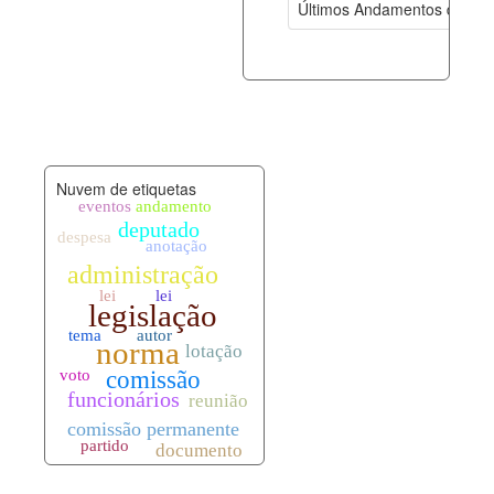
Últimos Andamentos de Pro
documento_andamento.xml
07-08-202
palavras_chave.xml
07-08-202
legislacao_normas.xml
07-08-202
Nuvem de etiquetas
legislacao_norma_anotacoes.xml
07-08-202