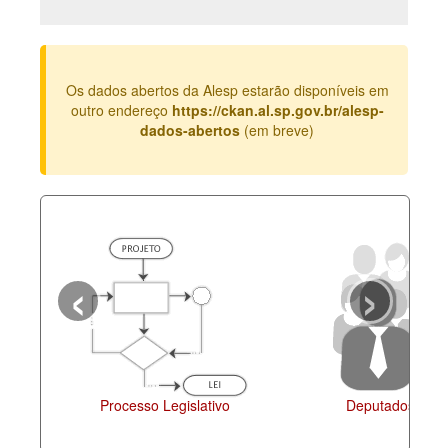
Deputados Estaduais
Administração
Os dados abertos da Alesp estarão disponíveis em
Legislação
outro endereço
https://ckan.al.sp.gov.br/alesp-
dados-abertos
(em breve)
Agenda
Perguntas frequentes
Contato
‹
›
Processo Legislativo
Deputados Esta