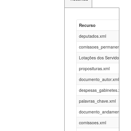
Recurso
Recurso
Atualizaç
documento_andamento_atual.xml
deputados.xml
07-08-202
comissoes_permanentes_re
agenda_eventos.xml
07-08-202
Lotações dos Servidores
proposituras.xml
funcionarios_lotacoes.xml
12-05-202
documento_autor.xml
funcionarios_cargos.xml
12-05-202
despesas_gabinetes.xml
palavras_chave.xml
lotacoes.xml
07-08-202
documento_andamento.xml
comissoes_permanentes_votacoes.xml
07-08-202
comissoes.xml