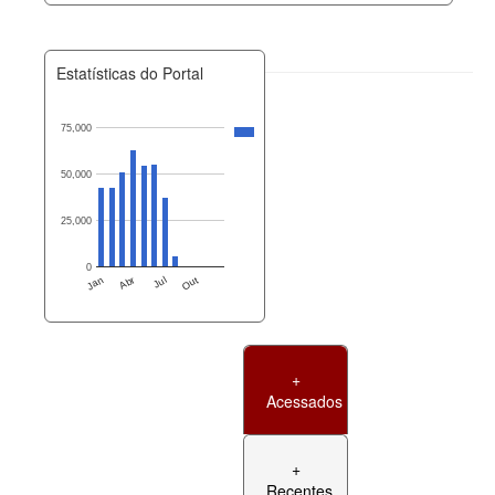
Estatísticas do Portal
75,000
50,000
25,000
0
Jan
Abr
Jul
Out
+
Acessados
+
Recentes