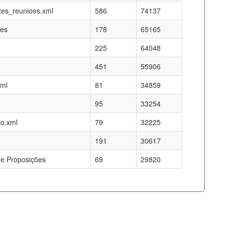
es_reunioes.xml
586
74137
res
178
65165
225
64048
451
55906
xml
81
34859
95
33254
o.xml
79
32225
191
30617
e Proposições
69
29820