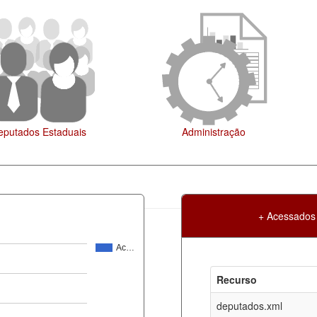
Agenda
+ Acessados
Ac…
Atualização
Criação
Recurso
ml
06-08-2026
30-05-2017
deputados.xml