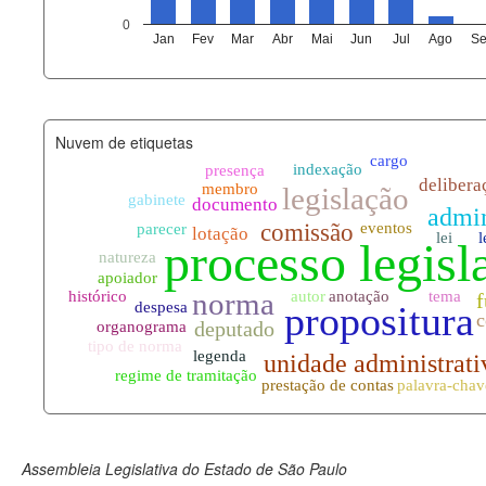
agenda_eventos.xml
0
Jan
Fev
Mar
Abr
Mai
Jun
Jul
Ago
Se
funcionarios_lotacoes.xml
funcionarios_cargos.xml
Nuvem de etiquetas
lotacoes.xml
comissoes_permanentes_votaco
documento_andamento.xml
palavras_chave.xml
legislacao_normas.xml
legislacao_norma_anotacoes.xm
Assembleia Legislativa do Estado de São Paulo