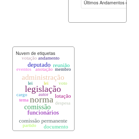
Últimos Andamentos de Pro
documento_andamento.xml
06-08-202
palavras_chave.xml
06-08-202
legislacao_normas.xml
06-08-202
Nuvem de etiquetas
legislacao_norma_anotacoes.xml
06-08-202