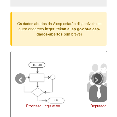
Deputados Estaduais
Administração
Os dados abertos da Alesp estarão disponíveis em
Legislação
outro endereço
https://ckan.al.sp.gov.br/alesp-
dados-abertos
(em breve)
Agenda
Perguntas frequentes
Contato
‹
›
Processo Legislativo
Deputados Esta