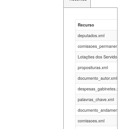
Recurso
Recurso
Atualizaç
documento_andamento_atual.xml
deputados.xml
06-08-202
comissoes_permanentes_re
agenda_eventos.xml
06-08-202
Lotações dos Servidores
proposituras.xml
funcionarios_lotacoes.xml
12-05-202
documento_autor.xml
funcionarios_cargos.xml
12-05-202
despesas_gabinetes.xml
palavras_chave.xml
lotacoes.xml
06-08-202
documento_andamento.xml
comissoes_permanentes_votacoes.xml
06-08-202
comissoes.xml