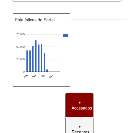
Estatísticas do Portal
75,000
50,000
25,000
0
Jan
Abr
Jul
Out
+
Acessados
+
Recentes