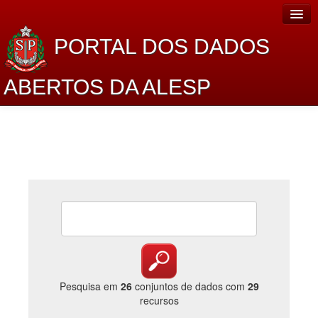
PORTAL DOS DADOS
ABERTOS DA ALESP
Home
Sobre o projeto
Dados Abertos Alesp
Lei de Acesso à Informação
Dados Governamentais Abertos
Planejamento
Catálogo de dados
Pesquisa em
26
conjuntos de dados com
29
recursos
Processo Legislativo