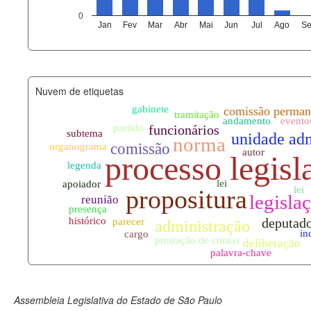
agenda_eventos.xml
0
Jan
Fev
Mar
Abr
Mai
Jun
Jul
Ago
Se
funcionarios_lotacoes.xml
funcionarios_cargos.xml
Nuvem de etiquetas
lotacoes.xml
comissoes_permanentes_votaco
documento_andamento.xml
palavras_chave.xml
legislacao_normas.xml
legislacao_norma_anotacoes.xm
Assembleia Legislativa do Estado de São Paulo