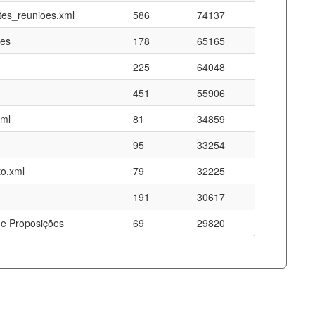
es_reunioes.xml
586
74137
res
178
65165
225
64048
451
55906
xml
81
34859
95
33254
o.xml
79
32225
191
30617
e Proposições
69
29820