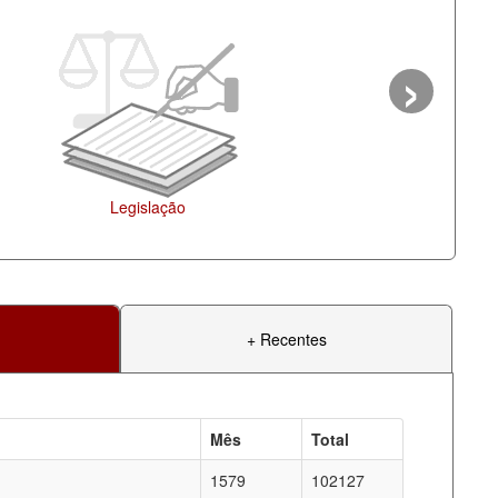
›
Ag
+ Recentes
Mês
Total
1579
102127