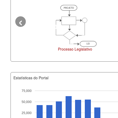
‹
Processo Legislativo
Deputados Estaduais
Estatísticas do Portal
75,000
50,000
Recurso
25,000
documento_andamento_atual.x