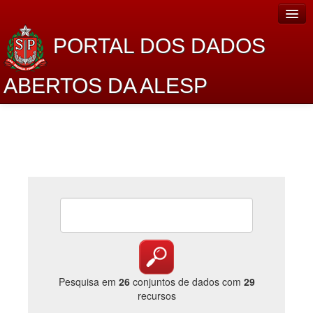
PORTAL DOS DADOS
ABERTOS DA ALESP
Home
Sobre o projeto
Dados Abertos Alesp
Lei de Acesso à Informação
Dados Governamentais Abertos
Planejamento
Catálogo de dados
Pesquisa em
26
conjuntos de dados com
29
recursos
Processo Legislativo