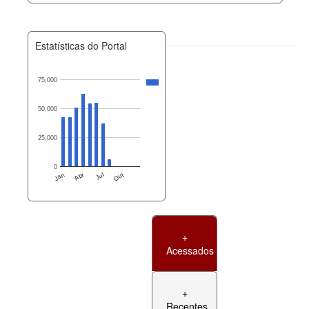
Estatísticas do Portal
75,000
50,000
25,000
0
Jan
Abr
Jul
Out
+
Acessados
+
Recentes