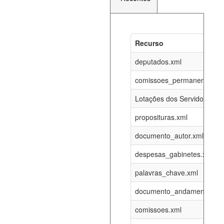
Recurso
Recurso
Atualizaç
documento_andamento_atual.xml
deputados.xml
08-08-202
comissoes_permanentes_re
agenda_eventos.xml
08-08-202
Lotações dos Servidores
proposituras.xml
funcionarios_lotacoes.xml
12-05-202
documento_autor.xml
funcionarios_cargos.xml
12-05-202
despesas_gabinetes.xml
palavras_chave.xml
lotacoes.xml
08-08-202
documento_andamento.xml
comissoes_permanentes_votacoes.xml
08-08-202
comissoes.xml