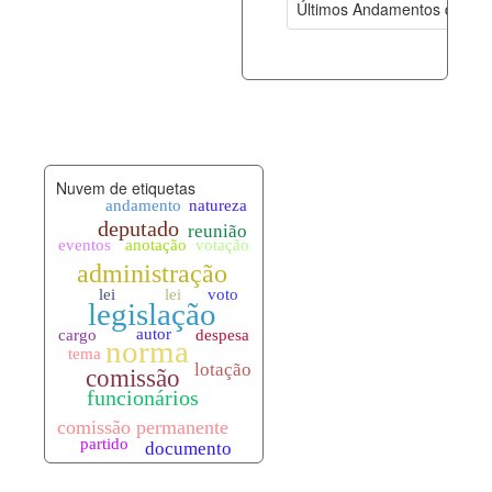
Últimos Andamentos de Pro
documento_andamento.xml
08-08-202
palavras_chave.xml
08-08-202
legislacao_normas.xml
08-08-202
Nuvem de etiquetas
legislacao_norma_anotacoes.xml
08-08-202