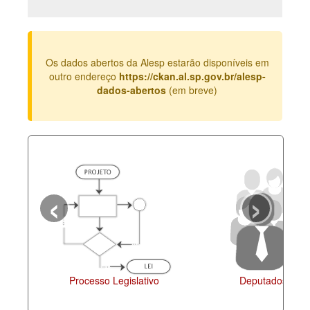
Deputados Estaduais
Administração
Os dados abertos da Alesp estarão disponíveis em
Legislação
outro endereço
https://ckan.al.sp.gov.br/alesp-
dados-abertos
(em breve)
Agenda
Perguntas frequentes
Contato
‹
›
Processo Legislativo
Deputados Esta