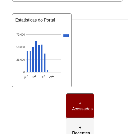
Estatísticas do Portal
75,000
50,000
25,000
0
Jan
Abr
Jul
Out
+
Acessados
+
Recentes