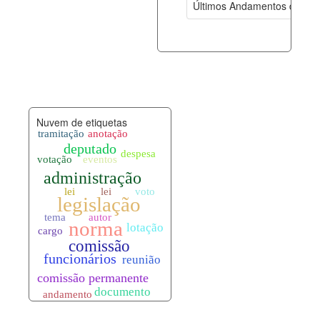
Últimos Andamentos de Pro
documento_andamento.xml
06-08-202
palavras_chave.xml
06-08-202
legislacao_normas.xml
06-08-202
Nuvem de etiquetas
legislacao_norma_anotacoes.xml
06-08-202