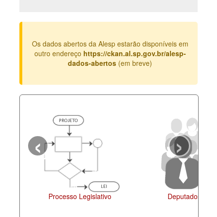
Deputados Estaduais
Administração
Os dados abertos da Alesp estarão disponíveis em
Legislação
outro endereço
https://ckan.al.sp.gov.br/alesp-
dados-abertos
(em breve)
Agenda
Perguntas frequentes
Contato
‹
›
Processo Legislativo
Deputados Esta