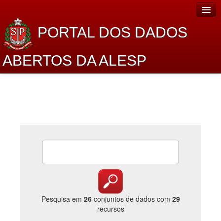
PORTAL DOS DADOS
ABERTOS DA ALESP
Home
Sobre o projeto
Dados Abertos Alesp
Lei de Acesso à Informação
Dados Governamentais Abertos
Planejamento
Catálogo de dados
Pesquisa em
26
conjuntos de dados com
29
recursos
Processo Legislativo