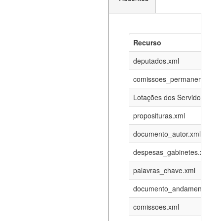
Recurso
Recurso
Atualizaç
documento_andamento_atual.xml
deputados.xml
06-08-202
comissoes_permanentes_re
agenda_eventos.xml
06-08-202
Lotações dos Servidores
proposituras.xml
funcionarios_lotacoes.xml
12-05-202
documento_autor.xml
funcionarios_cargos.xml
12-05-202
despesas_gabinetes.xml
palavras_chave.xml
lotacoes.xml
06-08-202
documento_andamento.xml
comissoes_permanentes_votacoes.xml
06-08-202
comissoes.xml