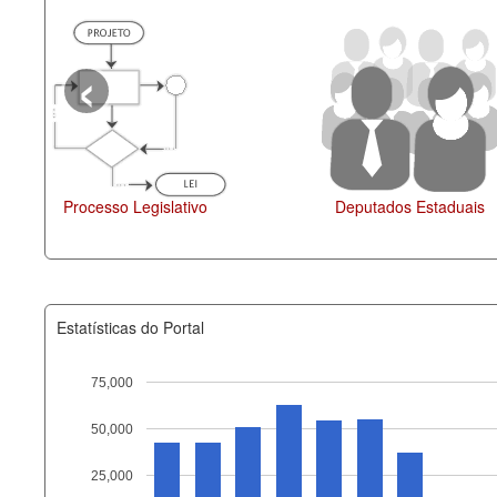
‹
islação
Estatísticas do Portal
75,000
50,000
Recurso
25,000
documento_andamento_atual.x