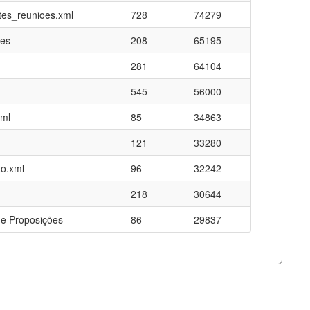
es_reunioes.xml
728
74279
res
208
65195
281
64104
545
56000
xml
85
34863
121
33280
o.xml
96
32242
218
30644
e Proposições
86
29837