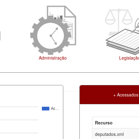
Agenda
+ Acessados
Ac…
Atualização
Criação
Recurso
ml
07-08-2026
30-05-2017
deputados.xml