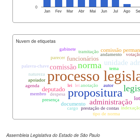
agenda_eventos.xml
0
Jan
Fev
Mar
Abr
Mai
Jun
Jul
Ago
Se
funcionarios_lotacoes.xml
funcionarios_cargos.xml
Nuvem de etiquetas
lotacoes.xml
comissoes_permanentes_votaco
documento_andamento.xml
palavras_chave.xml
legislacao_normas.xml
legislacao_norma_anotacoes.xm
Assembleia Legislativa do Estado de São Paulo