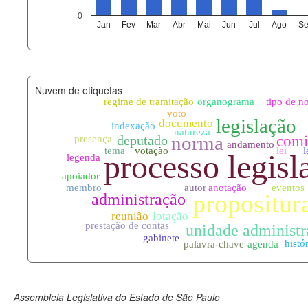
agenda_eventos.xml
0
Jan
Fev
Mar
Abr
Mai
Jun
Jul
Ago
Se
funcionarios_lotacoes.xml
funcionarios_cargos.xml
Nuvem de etiquetas
lotacoes.xml
comissoes_permanentes_votaco
documento_andamento.xml
palavras_chave.xml
legislacao_normas.xml
legislacao_norma_anotacoes.xm
Assembleia Legislativa do Estado de São Paulo