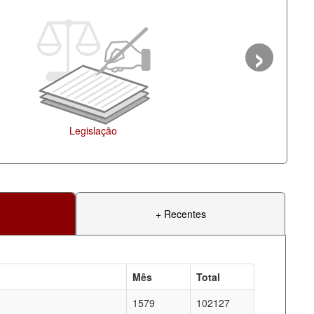
›
Ag
+ Recentes
Mês
Total
1579
102127