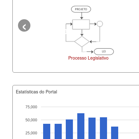
‹
Processo Legislativo
Deputados Estaduais
Estatísticas do Portal
75,000
50,000
Recurso
25,000
documento_andamento_atual.x