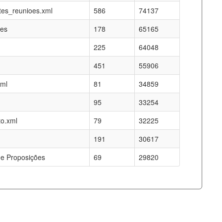
es_reunioes.xml
586
74137
res
178
65165
225
64048
451
55906
xml
81
34859
95
33254
o.xml
79
32225
191
30617
e Proposições
69
29820