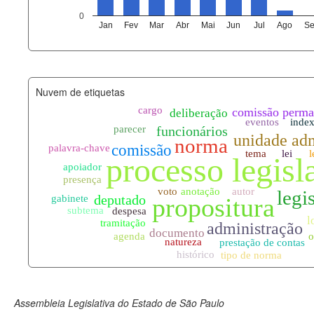
agenda_eventos.xml
0
Jan
Fev
Mar
Abr
Mai
Jun
Jul
Ago
Se
funcionarios_lotacoes.xml
funcionarios_cargos.xml
Nuvem de etiquetas
lotacoes.xml
comissoes_permanentes_votaco
documento_andamento.xml
palavras_chave.xml
legislacao_normas.xml
legislacao_norma_anotacoes.xm
Assembleia Legislativa do Estado de São Paulo