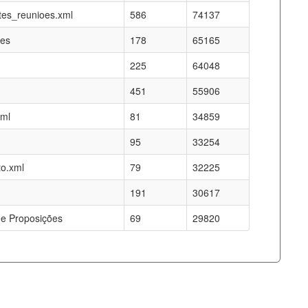
es_reunioes.xml
586
74137
res
178
65165
225
64048
451
55906
xml
81
34859
95
33254
o.xml
79
32225
191
30617
e Proposições
69
29820