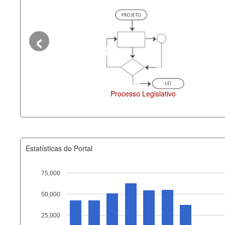
‹
cesso Legislativo
Deputados Estaduais
Estatísticas do Portal
75,000
50,000
Recurso
25,000
documento_andamento_atual.x