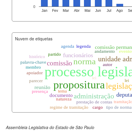
agenda_eventos.xml
0
Jan
Fev
Mar
Abr
Mai
Jun
Jul
Ago
Se
funcionarios_lotacoes.xml
funcionarios_cargos.xml
Nuvem de etiquetas
lotacoes.xml
comissoes_permanentes_votaco
documento_andamento.xml
palavras_chave.xml
legislacao_normas.xml
legislacao_norma_anotacoes.xm
Assembleia Legislativa do Estado de São Paulo