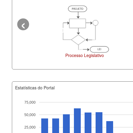
‹
o
Deputados Estaduais
Administ
Estatísticas do Portal
75,000
50,000
Recurso
25,000
documento_andamento_atual.x