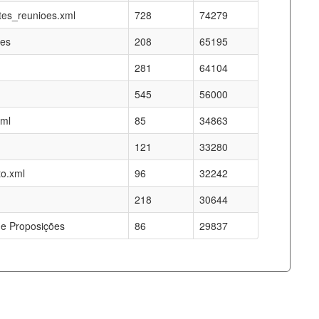
es_reunioes.xml
728
74279
res
208
65195
281
64104
545
56000
xml
85
34863
121
33280
o.xml
96
32242
218
30644
e Proposições
86
29837