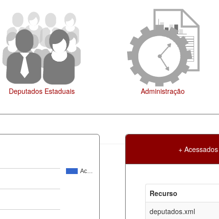
ração
Legislação
+ Acessados
Ac…
Atualização
Criação
Recurso
ml
07-08-2026
30-05-2017
deputados.xml