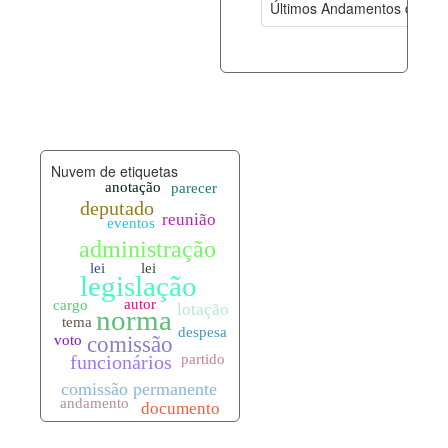
Últimos Andamentos de Pro
documento_andamento.xml
06-08-202
palavras_chave.xml
06-08-202
legislacao_normas.xml
06-08-202
Nuvem de etiquetas
legislacao_norma_anotacoes.xml
06-08-202