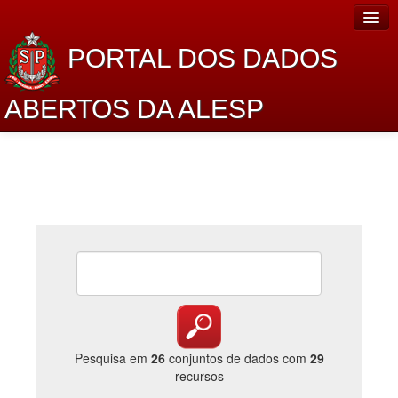
PORTAL DOS DADOS
ABERTOS DA ALESP
Home
Sobre o projeto
Dados Abertos Alesp
Lei de Acesso à Informação
Dados Governamentais Abertos
Planejamento
Catálogo de dados
Pesquisa em
26
conjuntos de dados com
29
recursos
Processo Legislativo