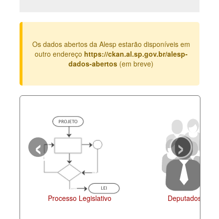
Deputados Estaduais
Administração
Os dados abertos da Alesp estarão disponíveis em
Legislação
outro endereço
https://ckan.al.sp.gov.br/alesp-
dados-abertos
(em breve)
Agenda
Perguntas frequentes
Contato
‹
›
A
Processo Legislativo
Deputados Estaduais