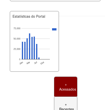
Estatísticas do Portal
75,000
50,000
25,000
0
Jan
Abr
Jul
Out
+
Acessados
+
Recentes