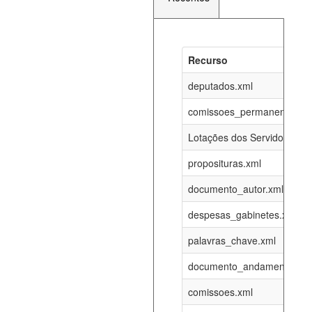
Recurso
Recurso
Atualizaç
documento_andamento_atual.xml
deputados.xml
06-08-202
comissoes_permanentes_re
agenda_eventos.xml
06-08-202
Lotações dos Servidores
proposituras.xml
funcionarios_lotacoes.xml
12-05-202
documento_autor.xml
funcionarios_cargos.xml
12-05-202
despesas_gabinetes.xml
palavras_chave.xml
lotacoes.xml
06-08-202
documento_andamento.xml
comissoes_permanentes_votacoes.xml
06-08-202
comissoes.xml