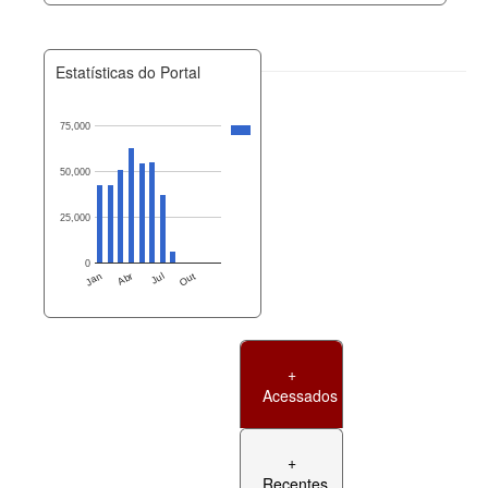
Estatísticas do Portal
75,000
50,000
25,000
0
Jan
Abr
Jul
Out
+
Acessados
+
Recentes