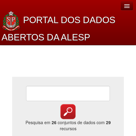
PORTAL DOS DADOS
ABERTOS DA ALESP
Home
Sobre o projeto
Dados Abertos Alesp
Lei de Acesso à Informação
Dados Governamentais Abertos
Planejamento
Catálogo de dados
Pesquisa em
26
conjuntos de dados com
29
recursos
Processo Legislativo