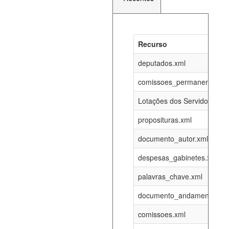
Recurso
Recurso
Atualizaç
documento_andamento_atual.xml
deputados.xml
08-08-202
comissoes_permanentes_re
agenda_eventos.xml
08-08-202
Lotações dos Servidores
proposituras.xml
funcionarios_lotacoes.xml
12-05-202
documento_autor.xml
funcionarios_cargos.xml
12-05-202
despesas_gabinetes.xml
palavras_chave.xml
lotacoes.xml
08-08-202
documento_andamento.xml
comissoes_permanentes_votacoes.xml
08-08-202
comissoes.xml