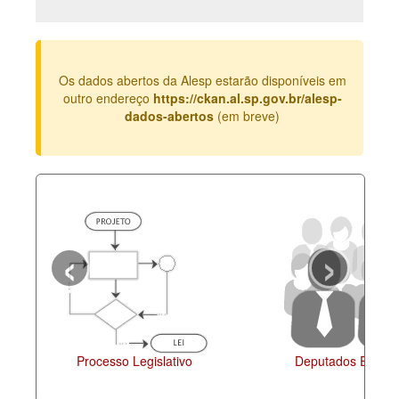
Deputados Estaduais
Administração
Os dados abertos da Alesp estarão disponíveis em
Legislação
outro endereço
https://ckan.al.sp.gov.br/alesp-
dados-abertos
(em breve)
Agenda
Perguntas frequentes
Contato
‹
›
Agenda
esso Legislativo
Deputados Estaduais