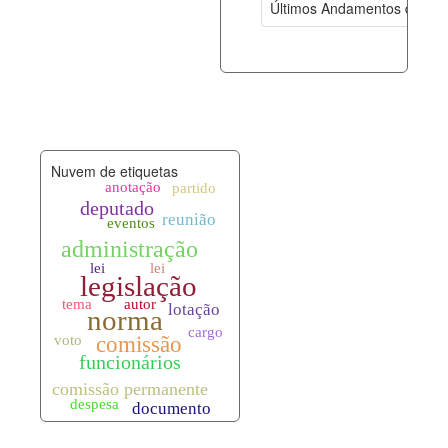
Últimos Andamentos de Pro
documento_andamento.xml
08-08-202
palavras_chave.xml
08-08-202
legislacao_normas.xml
08-08-202
Nuvem de etiquetas
legislacao_norma_anotacoes.xml
08-08-202