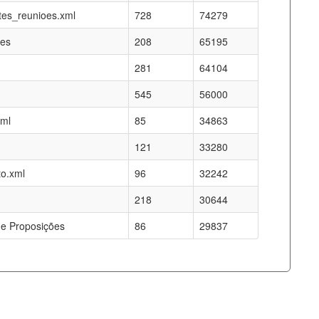
es_reunioes.xml
728
74279
res
208
65195
281
64104
545
56000
xml
85
34863
121
33280
o.xml
96
32242
218
30644
e Proposições
86
29837