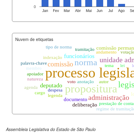
agenda_eventos.xml
0
Jan
Fev
Mar
Abr
Mai
Jun
Jul
Ago
Se
funcionarios_lotacoes.xml
funcionarios_cargos.xml
Nuvem de etiquetas
lotacoes.xml
comissoes_permanentes_votaco
documento_andamento.xml
palavras_chave.xml
legislacao_normas.xml
legislacao_norma_anotacoes.xm
Assembleia Legislativa do Estado de São Paulo