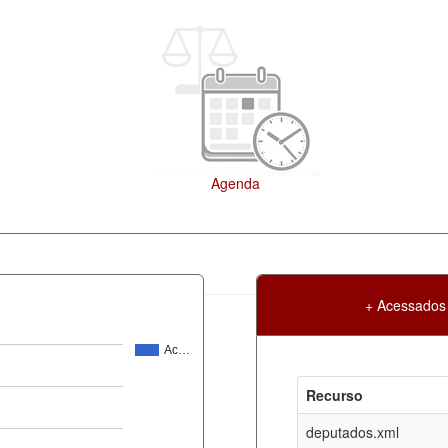
+ Acessados
Ac…
Atualização
Criação
Recurso
ml
07-08-2026
30-05-2017
deputados.xml